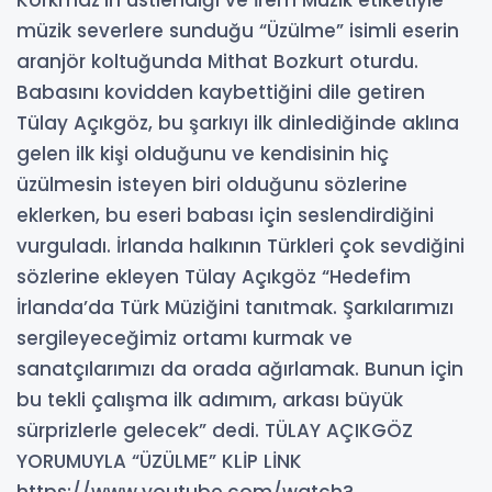
Korkmaz’ın üstlendiği ve İrem Müzik etiketiyle
müzik severlere sunduğu “Üzülme” isimli eserin
aranjör koltuğunda Mithat Bozkurt oturdu.
Babasını kovidden kaybettiğini dile getiren
Tülay Açıkgöz, bu şarkıyı ilk dinlediğinde aklına
gelen ilk kişi olduğunu ve kendisinin hiç
üzülmesin isteyen biri olduğunu sözlerine
eklerken, bu eseri babası için seslendirdiğini
vurguladı. İrlanda halkının Türkleri çok sevdiğini
sözlerine ekleyen Tülay Açıkgöz “Hedefim
İrlanda’da Türk Müziğini tanıtmak. Şarkılarımızı
sergileyeceğimiz ortamı kurmak ve
sanatçılarımızı da orada ağırlamak. Bunun için
bu tekli çalışma ilk adımım, arkası büyük
sürprizlerle gelecek” dedi. TÜLAY AÇIKGÖZ
YORUMUYLA “ÜZÜLME” KLİP LİNK