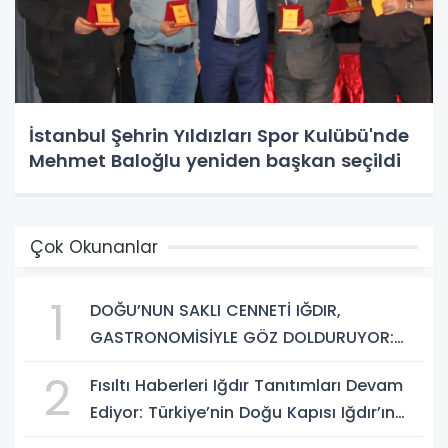
İstanbul Şehrin Yıldızları Spor Kulübü'nde
Mehmet Baloğlu yeniden başkan seçildi
Çok Okunanlar
1
DOĞU’NUN SAKLI CENNETİ IĞDIR,
GASTRONOMİSİYLE GÖZ DOLDURUYOR:
KAFKAS VE ANADOLU KÜLTÜRÜNÜN
2
Fısıltı Haberleri Iğdır Tanıtımları Devam
BULUŞMA NOKTASI
Ediyor: Türkiye’nin Doğu Kapısı Iğdır’ın
Saklı Cennetleri Keşfedilmeyi Bekliyor