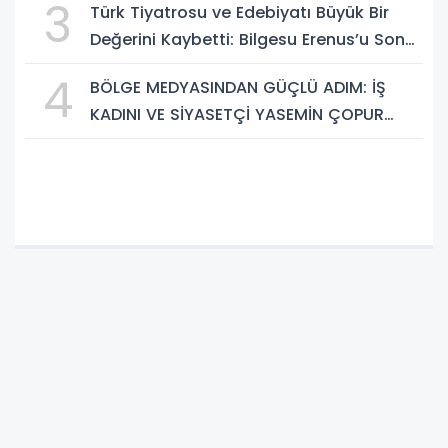
3
Türk Tiyatrosu ve Edebiyatı Büyük Bir
Değerini Kaybetti: Bilgesu Erenus’u Son
Yolculuğuna Uğurluyoruz
4
BÖLGE MEDYASINDAN GÜÇLÜ ADIM: İŞ
KADINI VE SİYASETÇİ YASEMİN ÇOPUR
TAŞ, TÜMORSİAD KADIN KOLLARINDA!