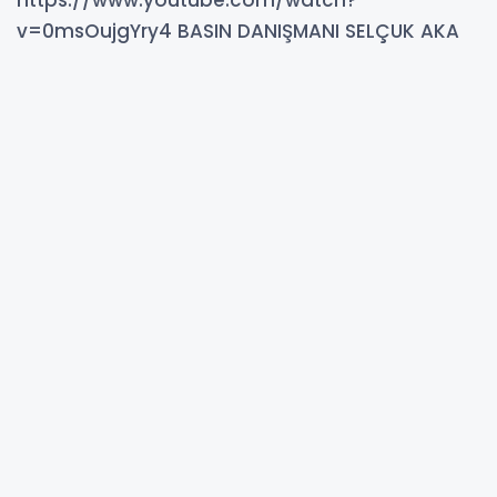
https://www.youtube.com/watch?
v=0msOujgYry4 BASIN DANIŞMANI SELÇUK AKA
02-10-2024 11:34