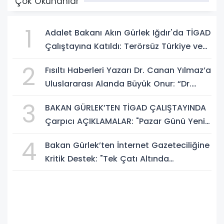
Çok Okunanlar
1
Adalet Bakanı Akın Gürlek Iğdır'da TİGAD
Çalıştayına Katıldı: Terörsüz Türkiye ve
Sosyal Medya Düzenlemesi Mesajı
2
Fısıltı Haberleri Yazarı Dr. Canan Yılmaz’a
Uluslararası Alanda Büyük Onur: “Dr.
A.P.J. Abdul Kalam İlham Ödülü 2026”
3
BAKAN GÜRLEK’TEN TİGAD ÇALIŞTAYINDA
Çarpıcı AÇIKLAMALAR: "Pazar Günü Yeni
Bir Aydınlığa Uyanacağız"
4
Bakan Gürlek’ten İnternet Gazeteciliğine
Kritik Destek: "Tek Çatı Altında
Toplanmalıyız, Yasal Düzenlemeye
Hazırız"