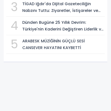
3
TİGAD Iğdır'da Dijital Gazeteciliğin
Nabzını Tuttu: Ziyaretler, İstişareler ve
Güçlü Vizyon
4
Dünden Bugüne 25 Yıllık Devrim:
Türkiye'nin Kaderini Değiştiren Liderlik ve
AK Parti Çağı
5
ARABESK MÜZİĞİNİN GÜÇLÜ SESİ
CANSEVER HAYATINI KAYBETTİ