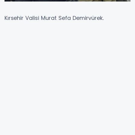
Kırşehir Valisi Murat Sefa Demiryürek,
programın ardından Fısıltı Haberleri Genel
Yayın Yönetmeni, Araştırmacı Gazeteci Yazar
Sabahattin Birinci ile bir araya geldi.
​Samimi Sohbet ve Günün Değerlendirmesi
​Oldukça sıcak ve samimi bir atmosferde
gerçekleşen görüşmede, Kırşehir’in bölgesel
turizm potansiyeli, kültürel mirasının dijital
dünyada tanıtılması ve çalıştay boyunca elde
edilen çıktılar üzerine derinlemesine bir sohbet
gerçekleştirildi. Kırşehir’in gelişimine ve dijital
medyanın bu süreçteki stratejik rolüne
vizyoner yaklaşımıyla tam destek veren Vali