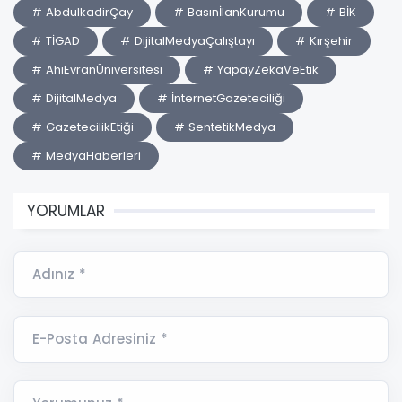
# AbdulkadirÇay
# BasınİlanKurumu
# BİK
# TİGAD
# DijitalMedyaÇalıştayı
# Kırşehir
# AhiEvranÜniversitesi
# YapayZekaVeEtik
# DijitalMedya
# İnternetGazeteciliği
# GazetecilikEtiği
# SentetikMedya
# MedyaHaberleri
YORUMLAR
Adınız *
E-Posta Adresiniz *