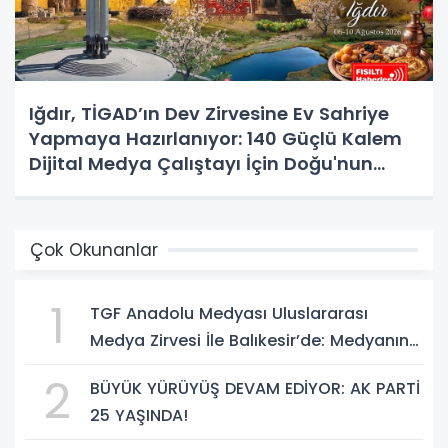
Iğdır, TİGAD’ın Dev Zirvesine Ev Sahriye
Yapmaya Hazırlanıyor: 140 Güçlü Kalem
Dijital Medya Çalıştayı İçin Doğu'nun
Kapısında!
Çok Okunanlar
1
TGF Anadolu Medyası Uluslararası
Medya Zirvesi İle Balıkesir’de: Medyanın
Kalbi 3 Gün Boyunca Balıkesir'de Atacak
2
BÜYÜK YÜRÜYÜŞ DEVAM EDİYOR: AK PARTİ
25 YAŞINDA!