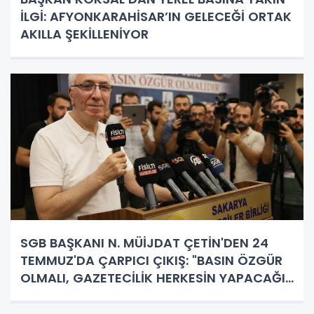
İLGİ: AFYONKARAHİSAR’IN GELECEĞİ ORTAK
AKILLA ŞEKİLLENİYOR
SGB BAŞKANI N. MÜİJDAT ÇETİN'DEN 24
TEMMUZ'DA ÇARPICI ÇIKIŞ: "BASIN ÖZGÜR
OLMALI, GAZETECİLİK HERKESİN YAPACAĞI
İŞ DEĞİL!"