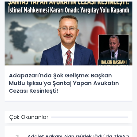
Adapazarı'nda Şok Gelişme: Başkan
Mutlu Işıksu'ya Şantaj Yapan Avukatın
Cezası Kesinleşti!
Çok Okunanlar
Adalet Bakanı Akın Gürlek Iğdır'da TİGAD