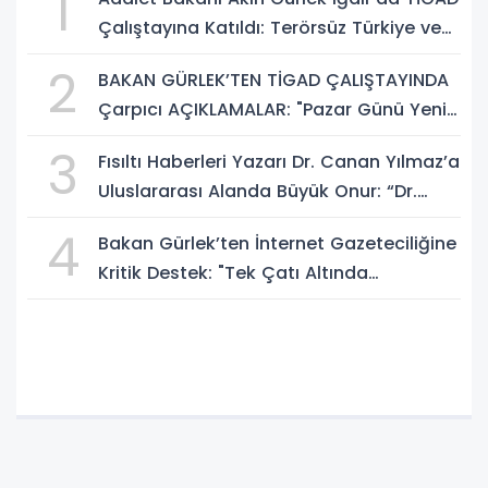
1
Çalıştayına Katıldı: Terörsüz Türkiye ve
Sosyal Medya Düzenlemesi Mesajı
2
BAKAN GÜRLEK’TEN TİGAD ÇALIŞTAYINDA
Çarpıcı AÇIKLAMALAR: "Pazar Günü Yeni
Bir Aydınlığa Uyanacağız"
3
Fısıltı Haberleri Yazarı Dr. Canan Yılmaz’a
Uluslararası Alanda Büyük Onur: “Dr.
A.P.J. Abdul Kalam İlham Ödülü 2026”
4
Bakan Gürlek’ten İnternet Gazeteciliğine
Kritik Destek: "Tek Çatı Altında
Toplanmalıyız, Yasal Düzenlemeye
Hazırız"