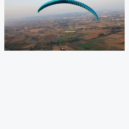
Başkan Çelik, "Serdivan, her gün yeniden
keşfedilmeyi hak eden bir değerdir," diyerek
başladığı konuşmasında, ilçenin sadece bir
uğrak noktası olmanın ötesinde, ziyaretçilerine
çok yönlü bir yaşam ve keşif alanı sunduğunu