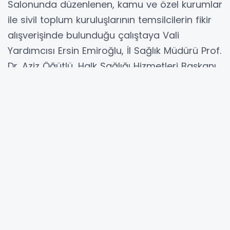
Salonunda düzenlenen, kamu ve özel kurumlar
ile sivil toplum kuruluşlarının temsilcilerin fikir
alışverişinde bulunduğu çalıştaya Vali
Yardımcısı Ersin Emiroğlu, İl Sağlık Müdürü Prof.
Dr. Aziz Öğütlü, Halk Sağlığı Hizmetleri Başkanı
Dr. Yasin Çatalbaş, Başkan Yardımcıları Uzm.
Dr. Selin Tunalı Çokluk, Dr. Merve Kahraman,
Çevre Sağlık Birimi Uzmanı Maruf Menduh Sert
katıldı.
Afetlerde içme, kullanma, şebeke suyu
organizasyonu, atık su organizasyonu,
ambalajlı suyun stratejik önemi, su transferi
organizasyonu, toplumsal iletişim ve çevrenin