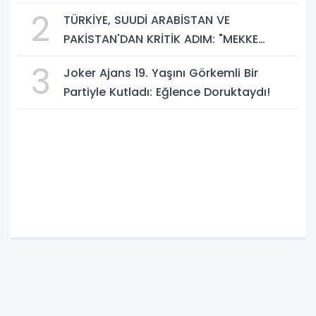
Bir Aydınlığa Uyanacağız"
2
TÜRKİYE, SUUDİ ARABİSTAN VE
PAKİSTAN'DAN KRİTİK ADIM: "MEKKE
ORTAK SAVUNMA ANLAŞMASI" İMZALANDI!
3
Joker Ajans 19. Yaşını Görkemli Bir
Partiyle Kutladı: Eğlence Doruktaydı!