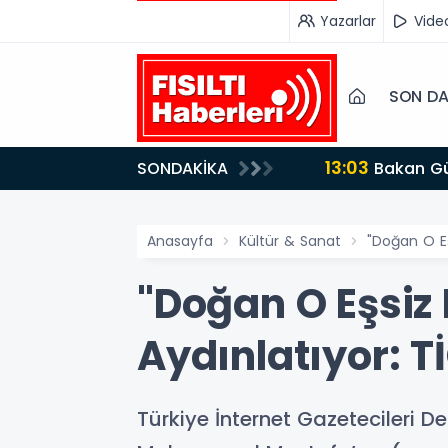
Yazarlar
Vide
SON DA
13:03
SONDAKİKA
Bakan Gürlek’ten İnternet Gazeteciliğine Kritik Destek: "Tek Çatı Altında Toplanmalıyız, Yasal
Düzenlemeye Ha
Anasayfa
Kültür & Sanat
"Doğan O Eş
"Doğan O Eşsiz 
Aydınlatıyor: 
Türkiye İnternet Gazetecileri 