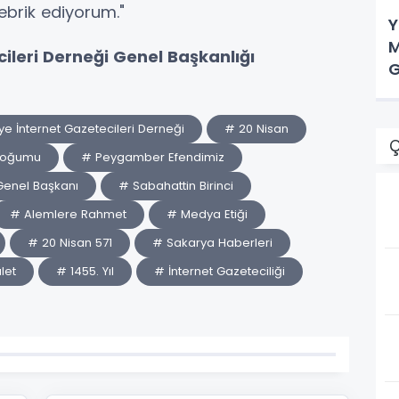
brik ediyorum."
Y
M
ileri Derneği Genel Başkanlığı
G
ye İnternet Gazetecileri Derneği
# 20 Nisan
Ç
Doğumu
# Peygamber Efendimiz
Genel Başkanı
# Sabahattin Birinci
# Alemlere Rahmet
# Medya Etiği
# 20 Nisan 571
# Sakarya Haberleri
let
# 1455. Yıl
# İnternet Gazeteciliği