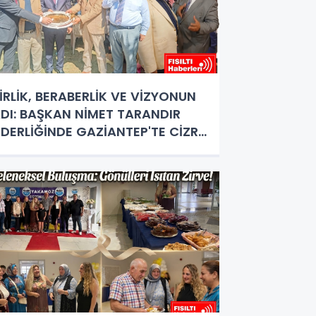
İRLİK, BERABERLİK VE VİZYONUN
DI: BAŞKAN NİMET TARANDIR
İDERLİĞİNDE GAZİANTEP'TE CİZRE
ÜZGARI ESTİ!