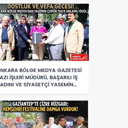
OKTASI
NKARA BÖLGE MEDYA GAZETESİ
AZI İŞLERİ MÜDÜRÜ, BAŞARILI İŞ
ADINI VE SİYASETÇİ YASEMİN
OPUR TAŞ’A ANLAMLI PLAKET!