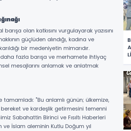
ığınağı
 barışa olan katkısını vurgulayarak yazısını
 hakkının güçlüden alındığı, kadına ve
B
A
arıldığı bir medeniyetin mimarıdır.
L
daha fazla barışa ve merhamete ihtiyaç
R
sel mesajlarını anlamak ve anlatmak
e tamamladı: "Bu anlamlı günün; ülkemize,
, bereket ve kardeşlik getirmesini temenni
iz Sabahattin Birinci ve Fısıltı Haberleri
in ve İslam aleminin Kutlu Doğum yıl