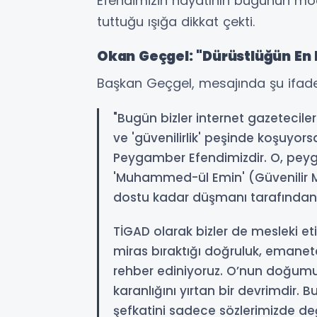
Efendimizin hayatının bugünün mod
tuttuğu ışığa dikkat çekti.
Okan Geçgel: "Dürüstlüğün En 
Başkan Geçgel, mesajında şu ifadel
"Bugün bizler internet gazetecil
ve 'güvenilirlik' peşinde koşuyor
Peygamber Efendimizdir. O, pey
'Muhammed-ül Emin' (Güvenilir
dostu kadar düşmanı tarafından d
TİGAD olarak bizler de mesleki eti
miras bıraktığı doğruluk, emanete
rehber ediniyoruz. O’nun doğumu;
karanlığını yırtan bir devrimdir. 
şefkatini sadece sözlerimizde d