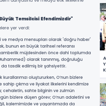
ern dünyasına ve medya etik ilkelerine
N
Büyük Temsilcisi Efendimizdir"
ere yer verdi:
eri ve medya mensupları olarak 'doğru haber'
sak, bunun en büyük tarihsel referansı
gamberlik müjdesinden önce dahi toplumda
A
 Muhammed) olarak tanınmış, doğruluğu
Y
a tasdik edilmiş bir şahsiyettir.
K
Ç
k kurallarımızı oluştururken, O’nun bizlere
 sahip çıkma ve liyakat ilkelerini kendimize
 cehaletin, sahte bilginin ve zulmün
Bugün bizlere düşen görev; O’nun adaletini ve
eğil, kalemimizde ve yaşantımızda da