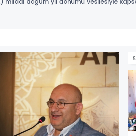
 miladi doğum yıl dönümü vesilesiyle kapsa
K