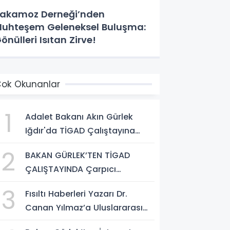
akamoz Derneği’nden
uhteşem Geleneksel Buluşma:
önülleri Isıtan Zirve!
ok Okunanlar
1
Adalet Bakanı Akın Gürlek
Iğdır'da TİGAD Çalıştayına
Katıldı: Terörsüz Türkiye ve
2
BAKAN GÜRLEK’TEN TİGAD
Sosyal Medya Düzenlemesi
ÇALIŞTAYINDA Çarpıcı
Mesajı
AÇIKLAMALAR: "Pazar Günü
3
Fısıltı Haberleri Yazarı Dr.
Yeni Bir Aydınlığa Uyanacağız"
Canan Yılmaz’a Uluslararası
Alanda Büyük Onur: “Dr. A.P.J.