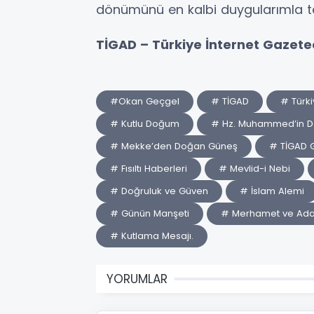
dönümünü en kalbi duygularımla te
TİGAD – Türkiye İnternet Gazetec
#Okan Geçgel
# TİGAD
# Türki
# Kutlu Doğum
# Hz. Muhammed’in 
# Mekke’den Doğan Güneş
# TİGAD 
# Fısıltı Haberleri
# Mevlid-i Nebi
# Doğruluk ve Güven
# İslam Alemi
# Günün Manşeti
# Merhamet ve Ada
# Kutlama Mesajı.
YORUMLAR