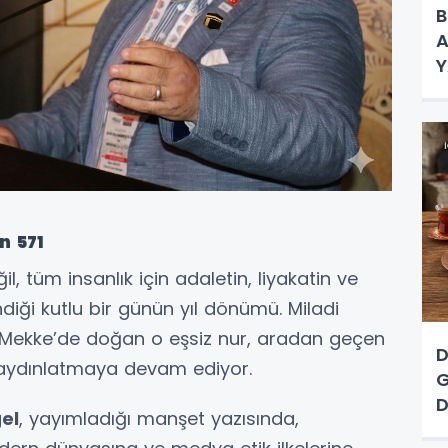
B
A
Y
K
n 571
, tüm insanlık için adaletin, liyakatin ve
iği kutlu bir günün yıl dönümü. Miladi
 Mekke’de doğan o eşsiz nur, aradan geçen
D
 aydınlatmaya devam ediyor.
G
D
el
, yayımladığı manşet yazısında,
A