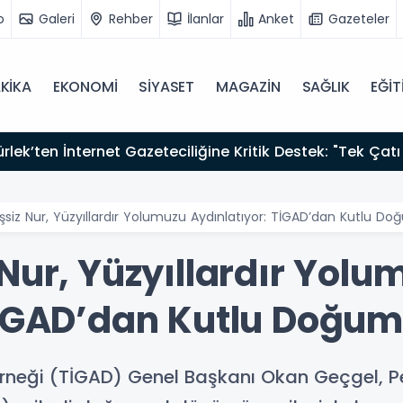
o
Galeri
Rehber
İlanlar
Anket
Gazeteler
KİKA
EKONOMİ
SİYASET
MAGAZİN
SAĞLIK
EĞİT
zırız"
siz Nur, Yüzyıllardır Yolumuzu Aydınlatıyor: TİGAD’dan Kutlu Do
Nur, Yüzyıllardır Yolu
TİGAD’dan Kutlu Doğum
Derneği (TİGAD) Genel Başkanı Okan Geçgel, 