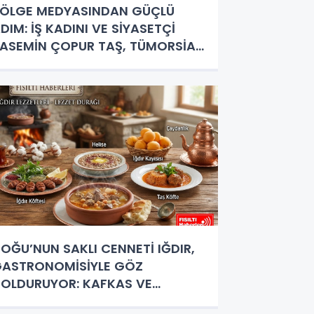
ÖLGE MEDYASINDAN GÜÇLÜ
DIM: İŞ KADINI VE SİYASETÇİ
ASEMİN ÇOPUR TAŞ, TÜMORSİAD
ADIN KOLLARINDA!
OĞU’NUN SAKLI CENNETİ IĞDIR,
ASTRONOMİSİYLE GÖZ
OLDURUYOR: KAFKAS VE
NADOLU KÜLTÜRÜNÜN BULUŞMA