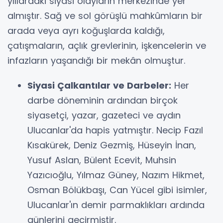
yıllardaki siyasi olayların merkezinde yer
almıştır. Sağ ve sol görüşlü mahkûmların bir
arada veya ayrı koğuşlarda kaldığı,
çatışmaların, açlık grevlerinin, işkencelerin ve
infazların yaşandığı bir mekân olmuştur.
Siyasi Çalkantılar ve Darbeler:
Her
darbe döneminin ardından birçok
siyasetçi, yazar, gazeteci ve aydın
Ulucanlar'da hapis yatmıştır. Necip Fazıl
Kısakürek, Deniz Gezmiş, Hüseyin İnan,
Yusuf Aslan, Bülent Ecevit, Muhsin
Yazıcıoğlu, Yılmaz Güney, Nazım Hikmet,
Osman Bölükbaşı, Can Yücel gibi isimler,
Ulucanlar'ın demir parmaklıkları ardında
günlerini geçirmiştir.