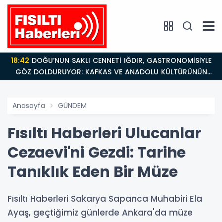
18:26
Fısıltı Haberleri Iğdır Tanıtımları Devam Ediyor:
Türkiye’nin Doğu Kapısı Iğdır’ın Saklı Cennetleri
Keşfedilmeyi Bekliyor
Anasayfa
GÜNDEM
Fısıltı Haberleri Ulucanlar
Cezaevi'ni Gezdi: Tarihe
Tanıklık Eden Bir Müze
Fısıltı Haberleri Sakarya Sapanca Muhabiri Ela
Ayaş, geçtiğimiz günlerde Ankara'da müze