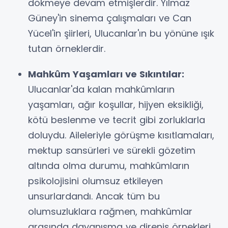
dökmeye devam etmişlerdir. Yılmaz
Güney'in sinema çalışmaları ve Can
Yücel'in şiirleri, Ulucanlar'ın bu yönüne ışık
tutan örneklerdir.
Mahkûm Yaşamları ve Sıkıntılar:
Ulucanlar'da kalan mahkûmların
yaşamları, ağır koşullar, hijyen eksikliği,
kötü beslenme ve tecrit gibi zorluklarla
doluydu. Aileleriyle görüşme kısıtlamaları,
mektup sansürleri ve sürekli gözetim
altında olma durumu, mahkûmların
psikolojisini olumsuz etkileyen
unsurlardandı. Ancak tüm bu
olumsuzluklara rağmen, mahkûmlar
arasında dayanışma ve direniş örnekleri