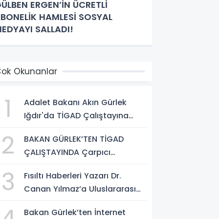
ÜLBEN ERGEN’İN ÜCRETLİ
BONELİK HAMLESİ SOSYAL
EDYAYI SALLADI!
ok Okunanlar
1
Adalet Bakanı Akın Gürlek
Iğdır'da TİGAD Çalıştayına
Katıldı: Terörsüz Türkiye ve
2
BAKAN GÜRLEK’TEN TİGAD
Sosyal Medya Düzenlemesi
ÇALIŞTAYINDA Çarpıcı
Mesajı
AÇIKLAMALAR: "Pazar Günü
3
Fısıltı Haberleri Yazarı Dr.
Yeni Bir Aydınlığa Uyanacağız"
Canan Yılmaz’a Uluslararası
Alanda Büyük Onur: “Dr. A.P.J.
4
Bakan Gürlek’ten İnternet
Abdul Kalam İlham Ödülü