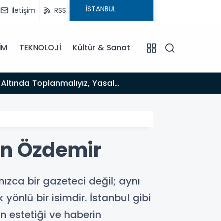
İletişim
RSS
İM
TEKNOLOJİ
Kültür & Sanat
12:12
Fısıltı Haberleri Yazarı Dr. Canan Yılmaz’a Uluslararası Alanda Büyük Onur: “Dr. A.P.J. Abdul Kalam
İlham Ödülü
han Özdemir
nızca bir gazeteci değil; aynı
önlü bir isimdir. İstanbul gibi
n estetiği ve haberin