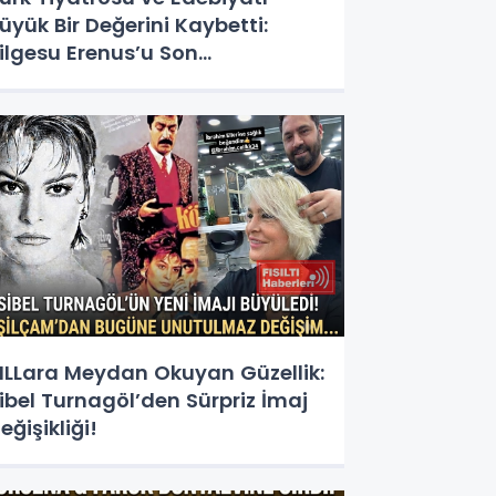
üyük Bir Değerini Kaybetti:
ilgesu Erenus’u Son
olculuğuna Uğurluyoruz
ILLara Meydan Okuyan Güzellik:
ibel Turnagöl’den Sürpriz İmaj
eğişikliği!