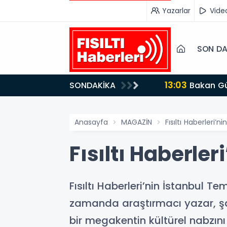
Yazarlar
Vide
SON DA
13:03
SONDAKİKA
Bakan Gürlek’ten İnternet Gazeteciliğine Kritik Destek: "Tek Çatı Altında Toplanmalıyız, Yasal
Düzenlemeye Ha
Anasayfa
MAGAZİN
Fısıltı Haberleri’
Fısıltı Haberler
Fısıltı Haberleri’nin İstanbul T
zamanda araştırmacı yazar, şai
bir megakentin kültürel nabzın