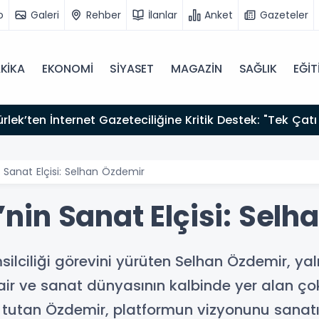
o
Galeri
Rehber
İlanlar
Anket
Gazeteler
KİKA
EKONOMİ
SİYASET
MAGAZİN
SAĞLIK
EĞİT
zırız"
nin Sanat Elçisi: Selhan Özdemir
i’nin Sanat Elçisi: Sel
emsilciliği görevini yürüten Selhan Özdemir, yal
r ve sanat dünyasının kalbinde yer alan çok y
ı tutan Özdemir, platformun vizyonunu sanatı