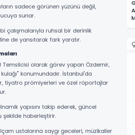
G
ların sadece görünen yüzünü değil,
A
yucuya sunar.
M
bi çalışmalarıyla ruhsal bir derinlik
line de yansıtarak fark yaratır.
Ç
şmaları
ul Temsilcisi olarak görev yapan Özdemir,
kulağı" konumundadır. İstanbul'da
 tiyatro prömiyerleri ve özel röportajlar
ur.
inamik yapısını takip ederek, güncel
 şekilde haberleştirir.
ilçam ustalarına saygı geceleri, müzikaller