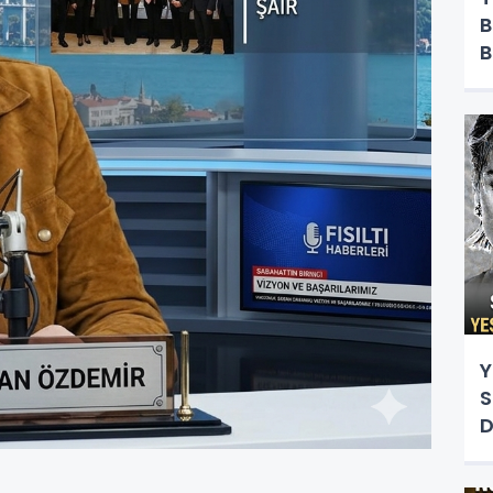
B
B
Y
Y
S
D