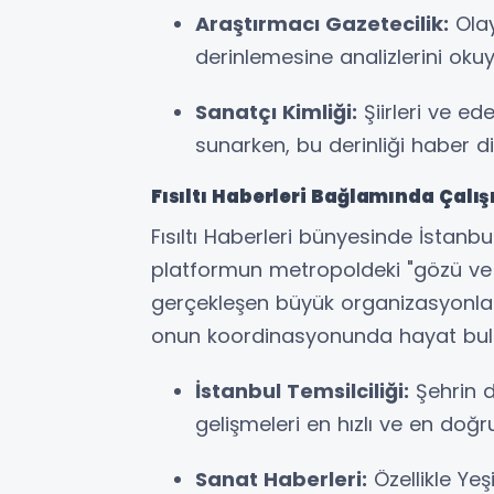
Araştırmacı Gazetecilik:
Olay
derinlemesine analizlerini oku
Sanatçı Kimliği:
Şiirleri ve ede
sunarken, bu derinliği haber di
Fısıltı Haberleri Bağlamında Çalı
Fısıltı Haberleri bünyesinde İstanb
platformun metropoldeki "gözü ve 
gerçekleşen büyük organizasyonlar,
onun koordinasyonunda hayat bul
İstanbul Temsilciliği:
Şehrin d
gelişmeleri en hızlı ve en doğru
Sanat Haberleri:
Özellikle Yeş