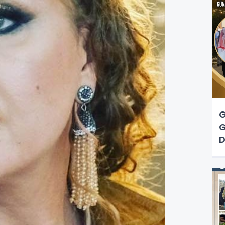
G
G
D