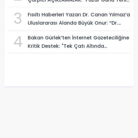
Bir Aydınlığa Uyanacağız"
3
Fısıltı Haberleri Yazarı Dr. Canan Yılmaz’a
Uluslararası Alanda Büyük Onur: “Dr.
A.P.J. Abdul Kalam İlham Ödülü 2026”
4
Bakan Gürlek’ten İnternet Gazeteciliğine
Kritik Destek: "Tek Çatı Altında
Toplanmalıyız, Yasal Düzenlemeye
Hazırız"