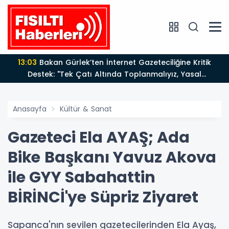
13:03
Bakan Gürlek’ten İnternet Gazeteciliğine Kritik
Destek: "Tek Çatı Altında Toplanmalıyız, Yasal
Düzenlemeye Hazırız"
Anasayfa
Kültür & Sanat
Gazeteci Ela AYAŞ; Ada
Bike Başkanı Yavuz Akova
ile GYY Sabahattin
BİRİNCİ'ye Süpriz Ziyaret
Sapanca'nın sevilen gazetecilerinden Ela Ayaş,