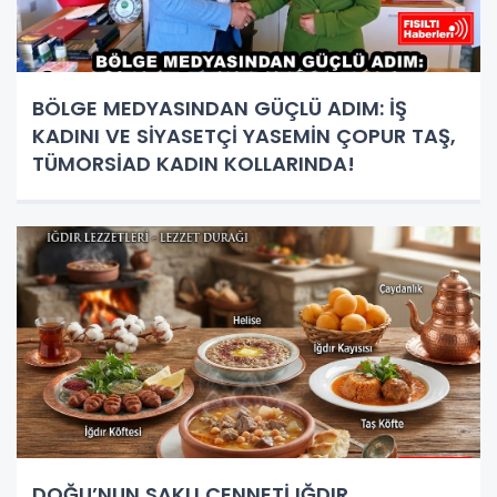
BÖLGE MEDYASINDAN GÜÇLÜ ADIM: İŞ
KADINI VE SİYASETÇİ YASEMİN ÇOPUR TAŞ,
TÜMORSİAD KADIN KOLLARINDA!
DOĞU’NUN SAKLI CENNETİ IĞDIR,