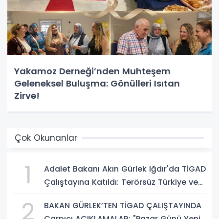
Yakamoz Derneği’nden Muhteşem
Geleneksel Buluşma: Gönülleri Isıtan
Zirve!
Çok Okunanlar
1
Adalet Bakanı Akın Gürlek Iğdır'da TİGAD
Çalıştayına Katıldı: Terörsüz Türkiye ve
Sosyal Medya Düzenlemesi Mesajı
2
BAKAN GÜRLEK’TEN TİGAD ÇALIŞTAYINDA
Çarpıcı AÇIKLAMALAR: "Pazar Günü Yeni