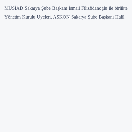
MÜSİAD Sakarya Şube Başkanı İsmail Filizfidanoğlu ile birlikte
Yönetim Kurulu Üyeleri, ASKON Sakarya Şube Başkanı Halil
Erol ve Yönetim Kurulu Üyelerini dernek hizmet binasında
ziyaret etti.
MÜSİAD ve ASKON’un ortak gerçekleştirdiği projelerle ilgili
istişarelerde bulunan Başkan Filizfidanoğlu ve Başkan Erol, yeni
çalışmalar hakkında değerlendirmeler yaptı.
Birlikte çalışmaktan çok memnun kaldıklarını ve verimli bir
toplantı olduğunu dile getiren Başkan İsmail Filizfidanoğlu, “Her
zaman bizleri güler yüzle karşılayan Halil Bey ve Yönetim
Kuruluna teşekkür ediyor, çalışmalarında başarılar diliyorum”
dedi.
Ziyaretlerinden dolayı MÜSİAD Sakarya Şube Başkanı İsmail