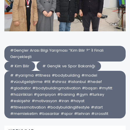
#Gençler Arası Bilgi Yarışması ‘’Kim Bilir ?’’ İl Finali
Gerçekleşti
# Kim Bilir
# Gençlik ve Spor Bakanlığı
# #yarişma #fitness #bodybuilding #model
#vücutgeliştirme #fit #shiraz #istanbul #hedef
#gladiator #bodybuildingmotivation #başarı #myfitt
#hazirliklari #şampiyon #training #gym #turkey
#eskişehir #motivasyon #iran #hayat
#fitnessmotivation #bodybuildinglifestyle #start
#memleketim #basarilar #spor #tehran #crossfit