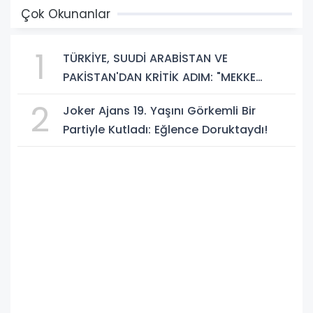
Çok Okunanlar
1
TÜRKİYE, SUUDİ ARABİSTAN VE
PAKİSTAN'DAN KRİTİK ADIM: "MEKKE
ORTAK SAVUNMA ANLAŞMASI" İMZALANDI!
2
Joker Ajans 19. Yaşını Görkemli Bir
Partiyle Kutladı: Eğlence Doruktaydı!