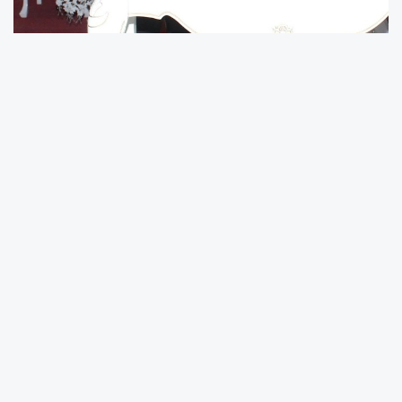
Şehrimizin sevilen isimlerinden Mali Müşavir
Faruk Parlak kızını evlendirdi.
Elif Faruk parlağın kızı Sevdğ Parlak. Mürvet
Sabit Kocacık oğluyla düğün yaptı. Düğüne
katılanlar Merkez Valisi Özdemir Çakıcı Amatör
futbolcular dernek başkanı Ömer Bektaş
Erenler belediye başkanı Fevzi Kılıç Erenler
Belediye başkan yardımcısı Rahmi Şengül
Erenler sosyal işler müdürü Mehmet Şen
Sakaryaspor yöneticisi Emre Demircioğlu
Sakaryaspor yöneticisi İrfan Şimşek Saadet
partisi gik üyesi Eyüp Yıldırım Saadet partisi