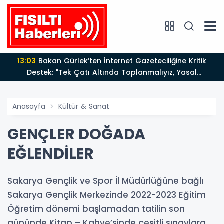
13:03
Bakan Gürlek’ten İnternet Gazeteciliğine Kritik
Destek: "Tek Çatı Altında Toplanmalıyız, Yasal
Düzenlemeye Hazırız"
Anasayfa
Kültür & Sanat
GENÇLER DOĞADA
EĞLENDİLER
Sakarya Gençlik ve Spor İl Müdürlüğüne bağlı
Sakarya Gençlik Merkezinde 2022-2023 Eğitim
Öğretim dönemi başlamadan tatilin son
gününde Kitap – Kahve’sinde çeşitli sınavlara