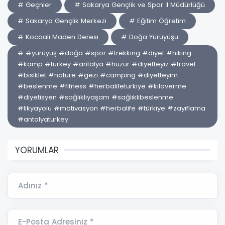
# Geçnler
# Sakarya Gençlik ve Spor İl Müdürlüğü
# Sakarya Gençlik Merkezi
# Eğitim Öğretim
# Kocaali Maden Deresi
# Doğa Yürüyüşü
# #yürüyüş #doğa #spor #trekking #diyet #hiking
#kamp #turkey #antalya #huzur #diyetteyiz #travel
#bisiklet #nature #gezi #camping #diyetteyim
#beslenme #fitness #herbalifeturkiye #kiloverme
#diyetisyen #sağlıklıyaşam #sağlıklıbeslenme
#likyayolu #motivasyon #herbalife #türkiye #zayıflama
#antalyaturkey
YORUMLAR
Adınız *
E-Posta Adresiniz *