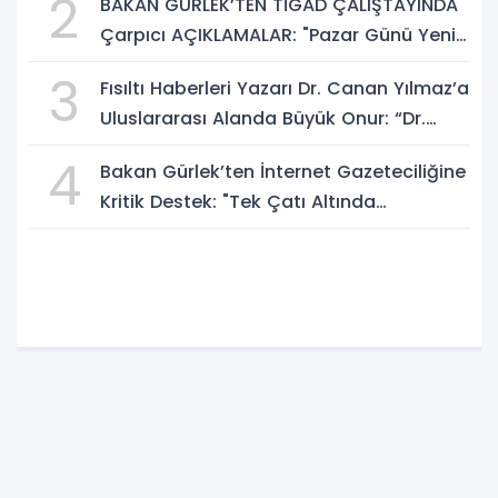
2
BAKAN GÜRLEK’TEN TİGAD ÇALIŞTAYINDA
Çarpıcı AÇIKLAMALAR: "Pazar Günü Yeni
Bir Aydınlığa Uyanacağız"
3
Fısıltı Haberleri Yazarı Dr. Canan Yılmaz’a
Uluslararası Alanda Büyük Onur: “Dr.
A.P.J. Abdul Kalam İlham Ödülü 2026”
4
Bakan Gürlek’ten İnternet Gazeteciliğine
Kritik Destek: "Tek Çatı Altında
Toplanmalıyız, Yasal Düzenlemeye
Hazırız"