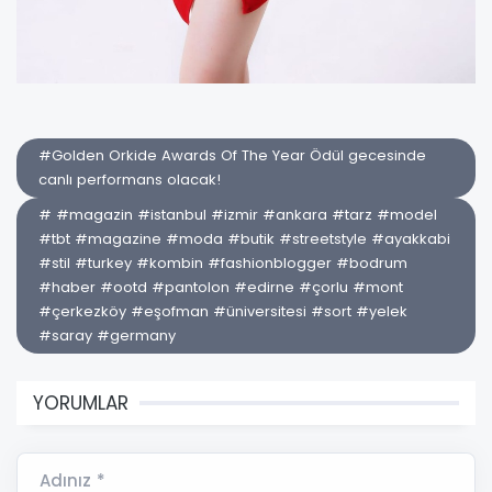
#Golden Orkide Awards Of The Year Ödül gecesinde
canlı performans olacak!
# #magazin #istanbul #izmir #ankara #tarz #model
#tbt #magazine #moda #butik #streetstyle #ayakkabi
#stil #turkey #kombin #fashionblogger #bodrum
#haber #ootd #pantolon #edirne #çorlu #mont
#çerkezköy #eşofman #üniversitesi #sort #yelek
#saray #germany
YORUMLAR
Adınız *