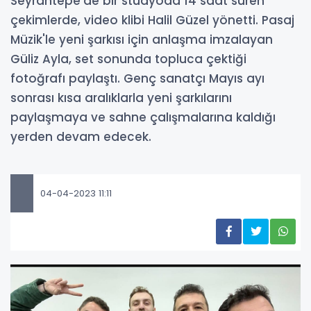
Seyrantepe'de bir stüdyoda 14 saat süren
çekimlerde, video klibi Halil Güzel yönetti. Pasaj
Müzik'le yeni şarkısı için anlaşma imzalayan
Güliz Ayla, set sonunda topluca çektiği
fotoğrafı paylaştı. Genç sanatçı Mayıs ayı
sonrası kısa aralıklarla yeni şarkılarını
paylaşmaya ve sahne çalışmalarına kaldığı
yerden devam edecek.
04-04-2023 11:11