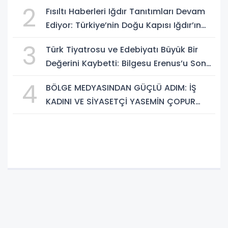
KAFKAS VE ANADOLU KÜLTÜRÜNÜN
2
Fısıltı Haberleri Iğdır Tanıtımları Devam
BULUŞMA NOKTASI
Ediyor: Türkiye’nin Doğu Kapısı Iğdır’ın
Saklı Cennetleri Keşfedilmeyi Bekliyor
3
Türk Tiyatrosu ve Edebiyatı Büyük Bir
Değerini Kaybetti: Bilgesu Erenus’u Son
Yolculuğuna Uğurluyoruz
4
BÖLGE MEDYASINDAN GÜÇLÜ ADIM: İŞ
KADINI VE SİYASETÇİ YASEMİN ÇOPUR
TAŞ, TÜMORSİAD KADIN KOLLARINDA!