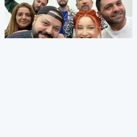
#Ünlü şarkıcı Güliz Ayla sürpriz yaptı