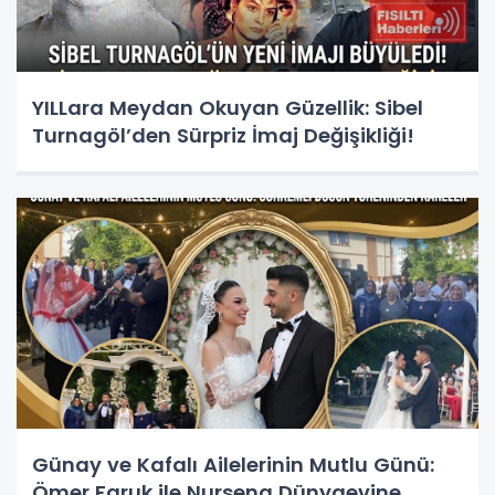
YILLara Meydan Okuyan Güzellik: Sibel
Turnagöl’den Sürpriz İmaj Değişikliği!
Günay ve Kafalı Ailelerinin Mutlu Günü:
Ömer Faruk ile Nursena Dünyaevine