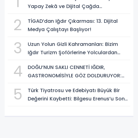
1
Yapay Zekâ ve Dijital Çağda
Dezenformasyonla Mücadele Kapasite
2
TİGAD’dan Iğdır Çıkarması: 13. Dijital
Geliştirme Eğitimi Başlıyor!
Medya Çalıştayı Başlıyor!
3
Uzun Yolun Gizli Kahramanları: Bizim
Iğdır Turizm Şoförlerine Yolculardan
Büyük Teşekkür!
4
DOĞU’NUN SAKLI CENNETİ IĞDIR,
GASTRONOMİSİYLE GÖZ DOLDURUYOR:
KAFKAS VE ANADOLU KÜLTÜRÜNÜN
5
Türk Tiyatrosu ve Edebiyatı Büyük Bir
BULUŞMA NOKTASI
Değerini Kaybetti: Bilgesu Erenus’u Son
Yolculuğuna Uğurluyoruz