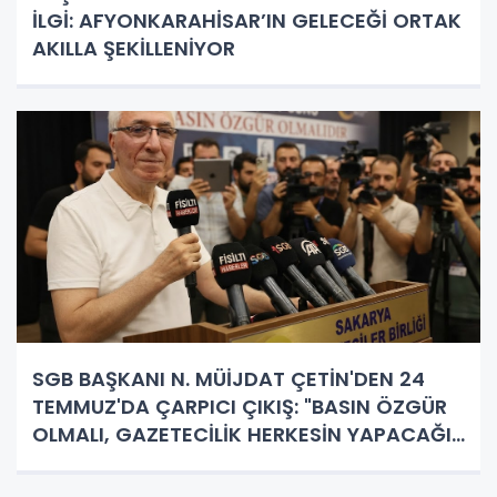
İLGİ: AFYONKARAHİSAR’IN GELECEĞİ ORTAK
AKILLA ŞEKİLLENİYOR
SGB BAŞKANI N. MÜİJDAT ÇETİN'DEN 24
TEMMUZ'DA ÇARPICI ÇIKIŞ: "BASIN ÖZGÜR
OLMALI, GAZETECİLİK HERKESİN YAPACAĞI
İŞ DEĞİL!"