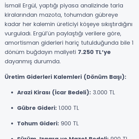
İsmail Ergül, yaptığı piyasa analizinde tarla
kiralarından mazota, tohumdan gübreye
kadar her kalemin üreticiyi köşeye sıkıştırdığını
vurguladı. Ergül’ün paylaştığı verilere göre,
amortisman giderleri hariç tutulduğunda bile 1
dönüm buğdayın maliyeti
7.250 TL’ye
dayanmış durumda.
Üretim Giderleri Kalemleri (Dönüm Başı):
Arazi Kirası (İcar Bedeli):
3.000 TL
Gübre Gideri:
1.000 TL
Tohum Gideri:
900 TL
Sürüm, Izgara ve Mazot Bedeli:
900 TL