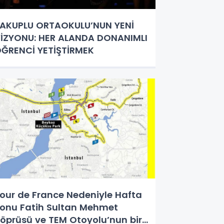
AKUPLU ORTAOKULU’NUN YENİ
YONU: HER ALANDA DONANIMLI
ĞRENCİ YETİŞTİRMEK
our de France Nedeniyle Hafta
Fatih Sultan Mehmet
öprüsü ve TEM Otoyolu’nun bir