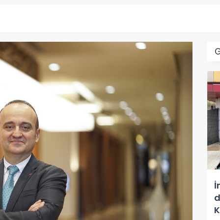
İ
d
K