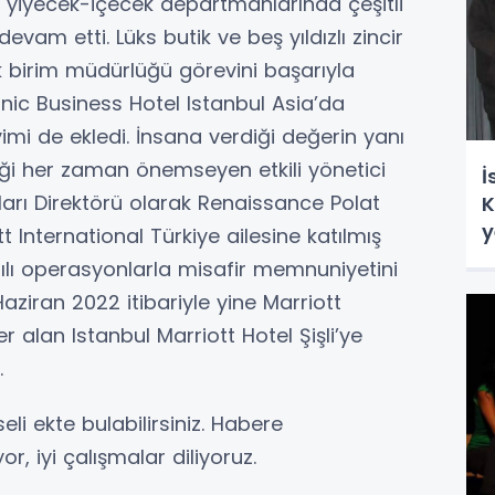
rin yiyecek-içecek departmanlarında çeşitli
vam etti. Lüks butik ve beş yıldızlı zincir
ek birim müdürlüğü görevini başarıyla
nic Business Hotel Istanbul Asia’da
yimi de ekledi. İnsana verdiği değerin yanı
lliği her zaman önemseyen etkili yönetici
İ
arı Direktörü olarak Renaissance Polat
K
y
tt International Türkiye ailesine katılmış
rılı operasyonlarla misafir memnuniyetini
ziran 2022 itibariyle yine Marriott
 alan Istanbul Marriott Hotel Şişli’ye
.
seli ekte bulabilirsiniz. Habere
, iyi çalışmalar diliyoruz.