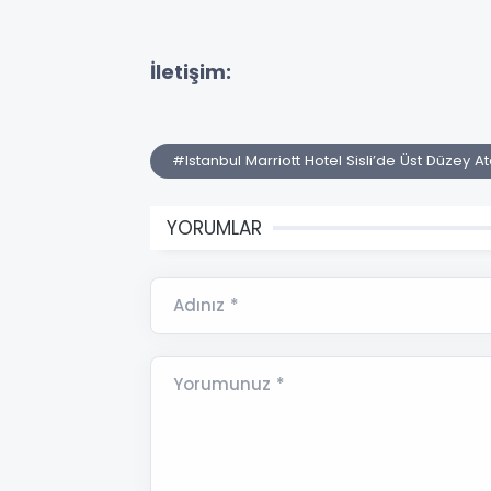
İletişim:
#Istanbul Marriott Hotel Sisli’de Üst Düzey 
YORUMLAR
Adınız *
Yorumunuz *