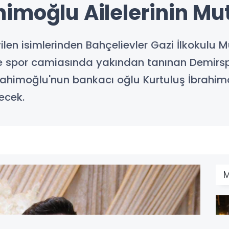
imoğlu Ailelerinin Mu
len isimlerinden Bahçelievler Gazi İlkokulu 
le spor camiasında yakından tanınan Demirsp
ahimoğlu'nun bankacı oğlu Kurtuluş İbrahi
recek.