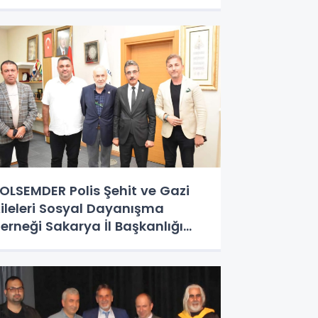
isesi'nde özel bir buluşma
erçekleştirildi.
OLSEMDER Polis Şehit ve Gazi
ileleri Sosyal Dayanışma
erneği Sakarya İl Başkanlığı
renler Belediye Başkanı Şenol
inç’e ziyaret gerçekleştirdi.