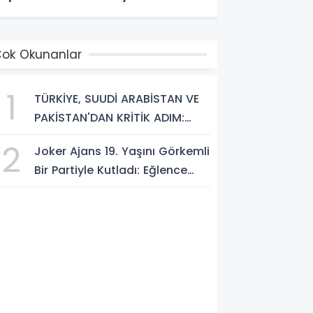
ısmı 06.00 – 10.00, Beykoz’daki
azı yollar ise 05.30 – 13.00
aatleri arasında trafiğe
ok Okunanlar
apatılacak. Trafiğe Kapatılacak
1
TÜRKİYE, SUUDİ ARABİSTAN VE
PAKİSTAN'DAN KRİTİK ADIM:
"MEKKE ORTAK SAVUNMA
2
Joker Ajans 19. Yaşını Görkemli
ANLAŞMASI" İMZALANDI!
Bir Partiyle Kutladı: Eğlence
Doruktaydı!