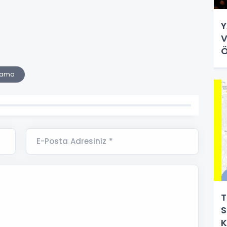
Y
VİZ
Ö
Atama
E-Posta Adresiniz *
T
Sonu 
K