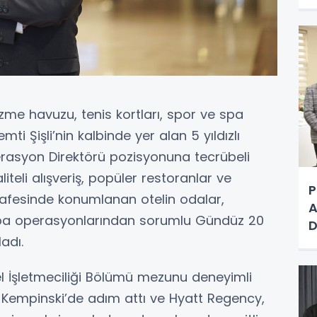
L
g
zme havuzu, tenis kortları, spor ve spa
ti Şişli’nin kalbinde yer alan 5 yıldızlı
perasyon Direktörü pozisyonuna tecrübeli
teli alışveriş, popüler restoranlar ve
P
fesinde konumlanan otelin odalar,
A
 Spa operasyonlarından sorumlu Gündüz 20
D
adı.
E
D
tel İşletmeciliği Bölümü mezunu deneyimli
 Kempinski’de adım attı ve Hyatt Regency,