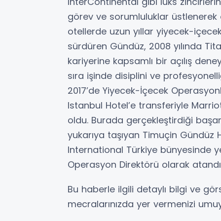
InterContinental gibi lüks zincirle
görev ve sorumluluklar üstlenerek de
otellerde uzun yıllar yiyecek-içec
sürdüren Gündüz, 2008 yılında Tita
kariyerine kapsamlı bir açılış dene
sıra işinde disiplini ve profesyone
2017’de Yiyecek-İçecek Operasyonl
Istanbul Hotel’e transferiyle Marrio
oldu. Burada gerçekleştirdiği başa
yukarıya taşıyan Timuçin Gündüz Ha
International Türkiye bünyesinde yer
Operasyon Direktörü olarak atandı
Bu haberle ilgili detaylı bilgi ve gör
mecralarınızda yer vermenizi umuyor