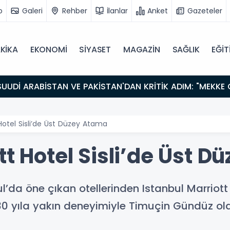
o
Galeri
Rehber
İlanlar
Anket
Gazeteler
KİKA
EKONOMİ
SİYASET
MAGAZİN
SAĞLIK
EĞİT
 Hotel Sisli’de Üst Düzey Atama
tt Hotel Sisli’de Üst 
ul’da öne çıkan otellerinden Istanbul Marriott
 30 yıla yakın deneyimiyle Timuçin Gündüz ol