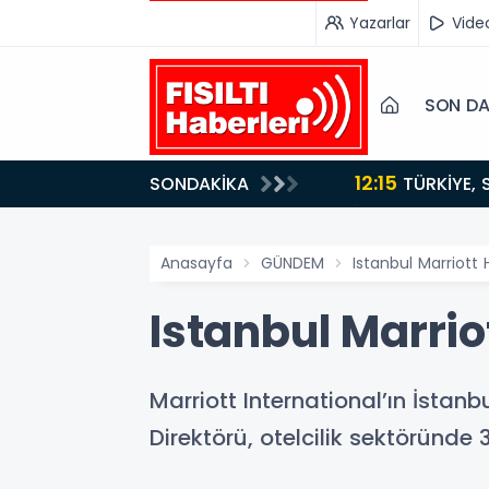
Yazarlar
Vide
SON DA
12:15
SONDAKİKA
ydı!
TÜRKİYE, SUUDİ ARABİSTAN VE PAKİSTAN'DAN KRİTİK ADIM: "MEKKE ORTAK SAVUNMA ANLAŞMASI"
İMZALANDI!
Anasayfa
GÜNDEM
Istanbul Marriott
Istanbul Marrio
Marriott International’ın İstanb
Direktörü, otelcilik sektöründe