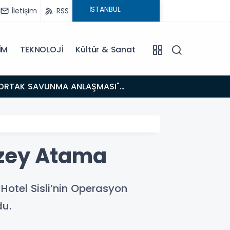
İletişim
RSS
İM
TEKNOLOJİ
Kültür & Sanat
14:21
BAKAN GÜRLEK’TEN TİGAD ÇALIŞTAYINDA Çarpıcı AÇIKLAMALAR: "Pazar Günü Yeni Bir Aydınlığa
Uyanacağız
Düzey Atama
 Hotel Sisli’nin Operasyon
du.