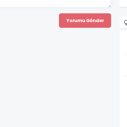
k
b
s
Ç
k