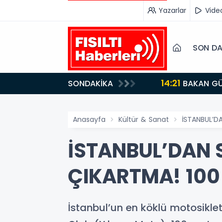
Yazarlar
Vide
SON DA
14:21
SONDAKİKA
BAKAN GÜRLEK’TEN TİGAD ÇALIŞTAYINDA Çarpıcı AÇIKLAMALAR: "Pazar Günü Yeni Bir Aydınlığa
Uyanacağız"
Anasayfa
Kültür & Sanat
İSTANBUL’D
İSTANBUL’DAN 
ÇIKARTMA! 100
İstanbul’un en köklü motosiklet