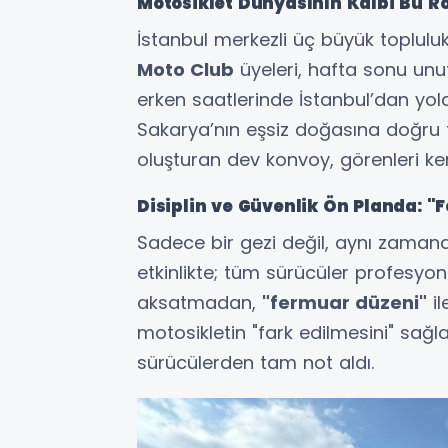
Motosiklet Dünyasının Kalbi Bu Ro
İstanbul merkezli üç büyük toplulu
Moto Club
üyeleri, hafta sonu unu
erken saatlerinde İstanbul’dan yola
Sakarya’nın eşsiz doğasına doğru t
oluşturan dev konvoy, görenleri ke
Disiplin ve Güvenlik Ön Planda: 
Sadece bir gezi değil, aynı zamanda
etkinlikte; tüm sürücüler profesyonel
aksatmadan,
"fermuar düzeni"
il
motosikletin "fark edilmesini" sağla
sürücülerden tam not aldı.