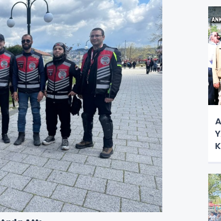
N
A
Y
K
Ç