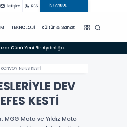
İletişim
RSS
İM
TEKNOLOJİ
Kültür & Sanat
13:03
Bakan Gürlek’ten İnternet Gazeteciliğine Kritik Destek: "Tek Çatı Altında Toplanmalıyız, Yasal
Düzenlemeye
 KONVOY NEFES KESTİ
SLERİYLE DEV
FES KESTİ
ler, MGG Moto ve Yıldız Moto