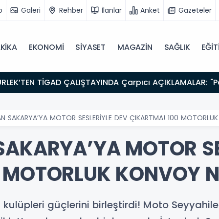
o
Galeri
Rehber
İlanlar
Anket
Gazeteler
KİKA
EKONOMİ
SİYASET
MAGAZİN
SAĞLIK
EĞİT
AN SAKARYA’YA MOTOR SESLERİYLE DEV ÇIKARTMA! 100 MOTORLUK
SAKARYA’YA MOTOR SE
 MOTORLUK KONVOY NE
 kulüpleri güçlerini birleştirdi! Moto Seyyahi