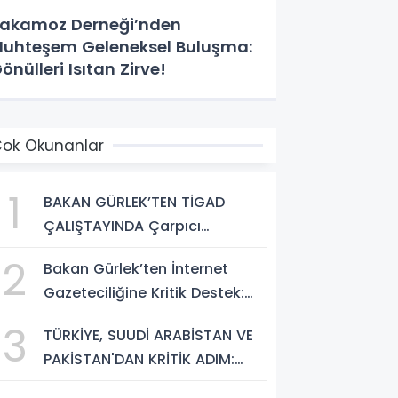
akamoz Derneği’nden
uhteşem Geleneksel Buluşma:
önülleri Isıtan Zirve!
ok Okunanlar
1
BAKAN GÜRLEK’TEN TİGAD
ÇALIŞTAYINDA Çarpıcı
AÇIKLAMALAR: "Pazar Günü
2
Bakan Gürlek’ten İnternet
Yeni Bir Aydınlığa Uyanacağız"
Gazeteciliğine Kritik Destek:
"Tek Çatı Altında
3
TÜRKİYE, SUUDİ ARABİSTAN VE
Toplanmalıyız, Yasal
PAKİSTAN'DAN KRİTİK ADIM:
Düzenlemeye Hazırız"
"MEKKE ORTAK SAVUNMA