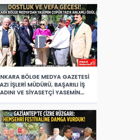
OKTASI
NKARA BÖLGE MEDYA GAZETESİ
AZI İŞLERİ MÜDÜRÜ, BAŞARILI İŞ
ADINI VE SİYASETÇİ YASEMİN
OPUR TAŞ’A ANLAMLI PLAKET!