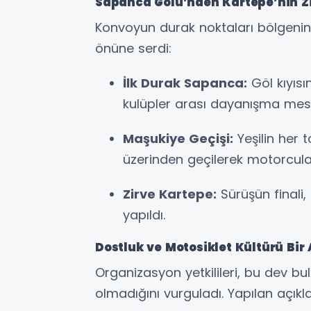
Sapanca Gölü’nden Kartepe’nin Z
Konvoyun durak noktaları bölgenin 
önüne serdi:
İlk Durak Sapanca:
Göl kıyısı
kulüpler arası dayanışma mesajl
Maşukiye Geçişi:
Yeşilin her 
üzerinden geçilerek motorcuları
Zirve Kartepe:
Sürüşün finali,
yapıldı.
Dostluk ve Motosiklet Kültürü Bir
Organizasyon yetkilileri, bu dev b
olmadığını vurguladı. Yapılan açıkl