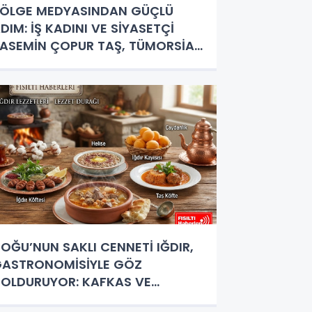
ÖLGE MEDYASINDAN GÜÇLÜ
DIM: İŞ KADINI VE SİYASETÇİ
ASEMİN ÇOPUR TAŞ, TÜMORSİAD
ADIN KOLLARINDA!
OĞU’NUN SAKLI CENNETİ IĞDIR,
ASTRONOMİSİYLE GÖZ
OLDURUYOR: KAFKAS VE
NADOLU KÜLTÜRÜNÜN BULUŞMA