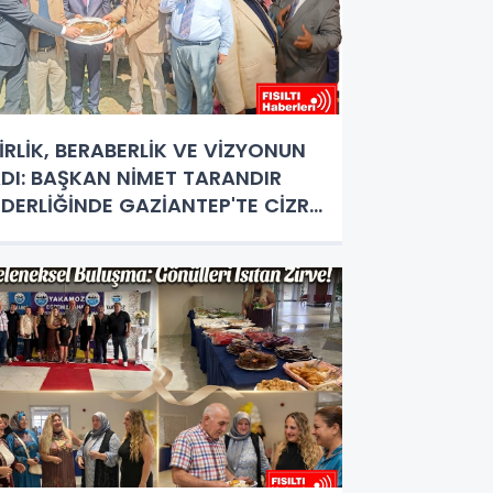
İRLİK, BERABERLİK VE VİZYONUN
DI: BAŞKAN NİMET TARANDIR
İDERLİĞİNDE GAZİANTEP'TE CİZRE
ÜZGARI ESTİ!