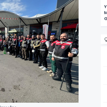
Y
M
G
Ç