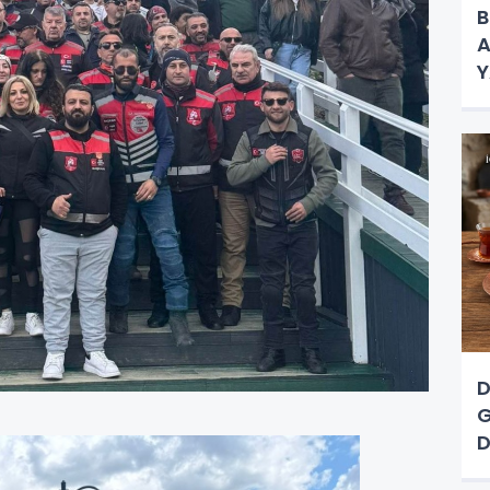
B
A
Y
K
D
G
D
A