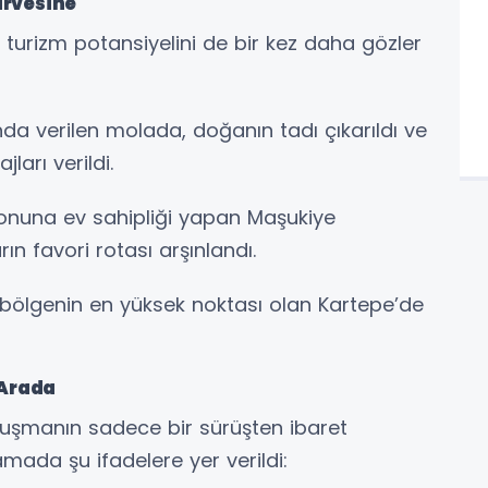
irvesine
turizm potansiyelini de bir kez daha gözler
nda verilen molada, doğanın tadı çıkarıldı ve
arı verildi.
tonuna ev sahipliği yapan Maşukiye
n favori rotası arşınlandı.
 bölgenin en yüksek noktası olan Kartepe’de
 Arada
uluşmanın sadece bir sürüşten ibaret
amada şu ifadelere yer verildi: