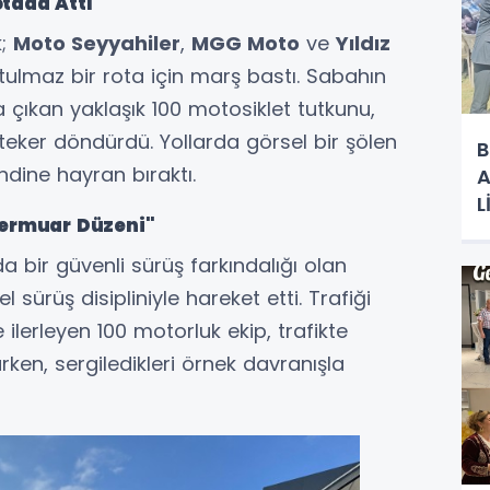
tada Attı
k;
Moto Seyyahiler
,
MGG Moto
ve
Yıldız
tulmaz bir rota için marş bastı. Sabahın
 çıkan yaklaşık 100 motosiklet tutkunu,
eker döndürdü. Yollarda görsel bir şölen
B
ndine hayran bıraktı.
A
L
"Fermuar Düzeni"
R
 bir güvenli sürüş farkındalığı olan
 sürüş disipliniyle hareket etti. Trafiği
e ilerleyen 100 motorluk ekip, trafikte
rken, sergiledikleri örnek davranışla