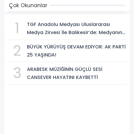
Çok Okunanlar
1
TGF Anadolu Medyası Uluslararası
Medya Zirvesi İle Balıkesir’de: Medyanın
Kalbi 3 Gün Boyunca Balıkesir'de Atacak
2
BÜYÜK YÜRÜYÜŞ DEVAM EDİYOR: AK PARTİ
25 YAŞINDA!
3
ARABESK MÜZİĞİNİN GÜÇLÜ SESİ
CANSEVER HAYATINI KAYBETTİ