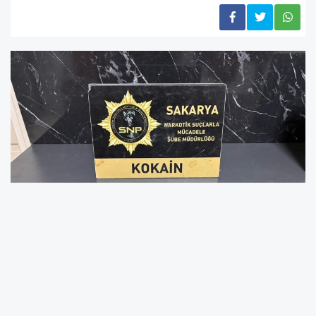
AKYAZI’DA NARKOTİK BARİKATI:
İstanbul’dan