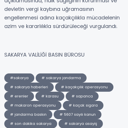
açıklamasında, halk sağlığının korunması ve
devletin vergi kaybına uğramasının
engellenmesi adına kaçakçılıkla mücadelenin
azim ve kararlılıkla sürdürüleceği vurgulandı.
SAKARYA VALİLİĞİ BASIN BÜROSU
#sakarya
# sakarya jandarma
# sakarya haberleri
# kaçakçılık operasyonu
# erenler
# karasu
# sapanca
# makaron operasyonu
# kaçak sigara
# jandarma baskın
# 5607 sayılı kanun
# son dakika sakarya
# sakarya asayiş