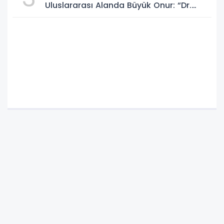
Uluslararası Alanda Büyük Onur: “Dr.
A.P.J. Abdul Kalam İlham Ödülü 2026”