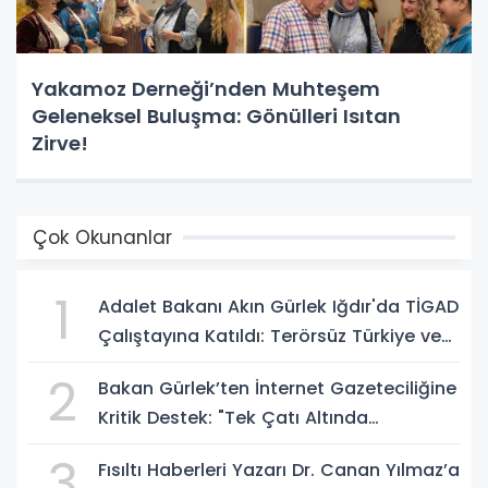
Yakamoz Derneği’nden Muhteşem
Geleneksel Buluşma: Gönülleri Isıtan
Zirve!
Çok Okunanlar
1
Adalet Bakanı Akın Gürlek Iğdır'da TİGAD
Çalıştayına Katıldı: Terörsüz Türkiye ve
Sosyal Medya Düzenlemesi Mesajı
2
Bakan Gürlek’ten İnternet Gazeteciliğine
Kritik Destek: "Tek Çatı Altında
Toplanmalıyız, Yasal Düzenlemeye
3
Fısıltı Haberleri Yazarı Dr. Canan Yılmaz’a
Hazırız"