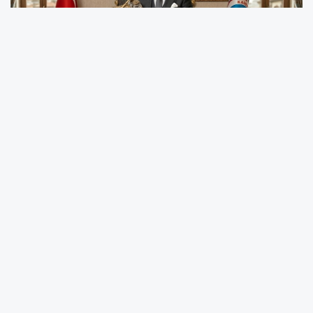
İşte o kutlu zaferin ruhunu ve KAİDER’in
gönüllere dokunan anma mesajının tüm
detayları:
Tarihin Akışını Değiştiren Deha:
Fatih Sultan Mehmet Han
İstanbul’un Fethi, yalnızca bir şehrin askeri bir