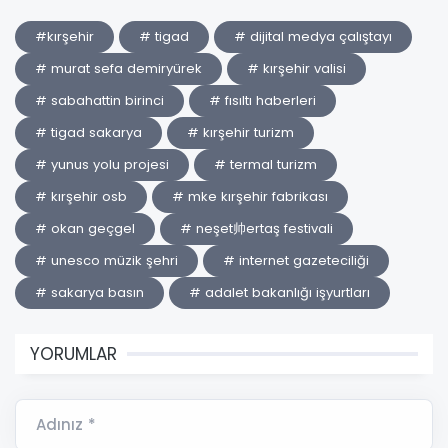
#kırşehir
# tigad
# dijital medya çalıştayı
# murat sefa demiryürek
# kırşehir valisi
# sabahattin birinci
# fısıltı haberleri
# tigad sakarya
# kırşehir turizm
# yunus yolu projesi
# termal turizm
# kırşehir osb
# mke kırşehir fabrikası
# okan geçgel
# neşet帅ertaş festivali
# unesco müzik şehri
# internet gazeteciliği
# sakarya basın
# adalet bakanlığı işyurtları
YORUMLAR
Adınız *