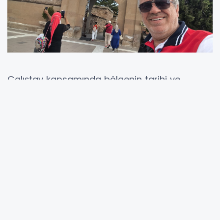
Çalıştay kapsamında bölgenin tarihi ve
kültürel değerlerini de yakından tanıma fırsatı
bulan basın mensupları, Türk-İslam
dünyasının en büyük mutasavvıflarından biri
olan Hacı Bektaş Veli’nin Türbesi’ni ziyaret etti.
Ziyarete katılanlar arasında, Fısıltı Haberleri
Genel Yayın Yönetmeni, Araştırmacı Gazeteci
Yazar ve TİGAD Sakarya İl Başkanı Sabahattin
Birinci de yer aldı. Birinci, ziyarete dair özel
görüntü ve detayları aktararak bu anlamlı