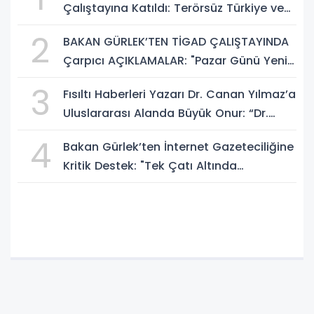
Çalıştayına Katıldı: Terörsüz Türkiye ve
Sosyal Medya Düzenlemesi Mesajı
2
BAKAN GÜRLEK’TEN TİGAD ÇALIŞTAYINDA
Çarpıcı AÇIKLAMALAR: "Pazar Günü Yeni
Bir Aydınlığa Uyanacağız"
3
Fısıltı Haberleri Yazarı Dr. Canan Yılmaz’a
Uluslararası Alanda Büyük Onur: “Dr.
A.P.J. Abdul Kalam İlham Ödülü 2026”
4
Bakan Gürlek’ten İnternet Gazeteciliğine
Kritik Destek: "Tek Çatı Altında
Toplanmalıyız, Yasal Düzenlemeye
Hazırız"