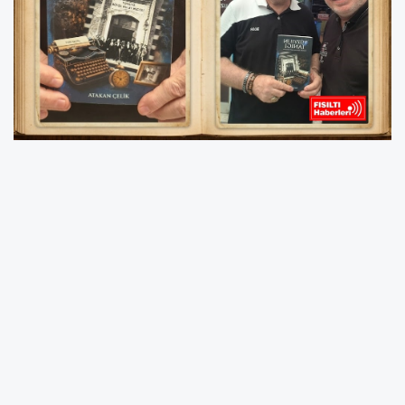
Basın dünyasında mesleki dayanışmanın ve
vefanın en güzel örneklerinden biri Sakarya’da
yaşandı. Basın İlan Kurumu Ankara Müdürü
Atakan Çelik
, Türk basınının tarihine ışık tutan
"Yüzyılın Tanığı: Anadolu Ajansı’nın Asırlık
Öyküsü"
adlı kıymetli eseri, hem Fısıltı Haberleri
Genel Yayın Yönetmeni
Sabahatin Birinci
'ye
hem de Sakarya basınının önemli ismi
Murat