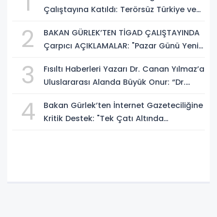
1
Çalıştayına Katıldı: Terörsüz Türkiye ve
Sosyal Medya Düzenlemesi Mesajı
2
BAKAN GÜRLEK’TEN TİGAD ÇALIŞTAYINDA
Çarpıcı AÇIKLAMALAR: "Pazar Günü Yeni
Bir Aydınlığa Uyanacağız"
3
Fısıltı Haberleri Yazarı Dr. Canan Yılmaz’a
Uluslararası Alanda Büyük Onur: “Dr.
A.P.J. Abdul Kalam İlham Ödülü 2026”
4
Bakan Gürlek’ten İnternet Gazeteciliğine
Kritik Destek: "Tek Çatı Altında
Toplanmalıyız, Yasal Düzenlemeye
Hazırız"