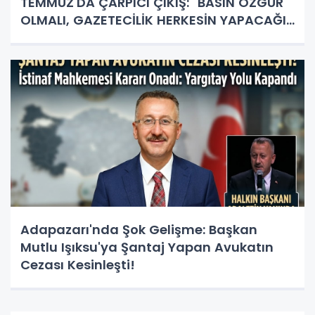
TEMMUZ'DA ÇARPICI ÇIKIŞ: "BASIN ÖZGÜR
OLMALI, GAZETECİLİK HERKESİN YAPACAĞI
İŞ DEĞİL!"
Adapazarı'nda Şok Gelişme: Başkan
Mutlu Işıksu'ya Şantaj Yapan Avukatın
Cezası Kesinleşti!