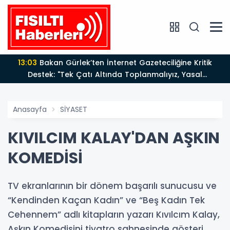
13:03
Bakan Gürlek’ten İnternet Gazeteciliğine Kritik
Destek: "Tek Çatı Altında Toplanmalıyız, Yasal
Düzenlemeye Hazırız"
Anasayfa
SİYASET
KIVILCIM KALAY'DAN AŞKIN
KOMEDİSİ
TV ekranlarının bir dönem başarılı sunucusu ve
“Kendinden Kaçan Kadın” ve “Beş Kadın Tek
Cehennem” adlı kitapların yazarı Kıvılcım Kalay,
Aşkın Komedisini tiyatro sahnesinde gösteri