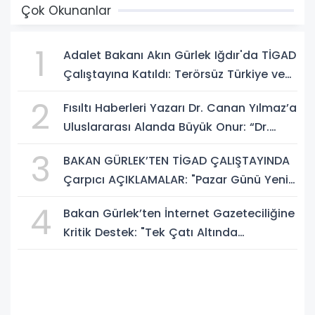
Çok Okunanlar
1
Adalet Bakanı Akın Gürlek Iğdır'da TİGAD
Çalıştayına Katıldı: Terörsüz Türkiye ve
Sosyal Medya Düzenlemesi Mesajı
2
Fısıltı Haberleri Yazarı Dr. Canan Yılmaz’a
Uluslararası Alanda Büyük Onur: “Dr.
A.P.J. Abdul Kalam İlham Ödülü 2026”
3
BAKAN GÜRLEK’TEN TİGAD ÇALIŞTAYINDA
Çarpıcı AÇIKLAMALAR: "Pazar Günü Yeni
Bir Aydınlığa Uyanacağız"
4
Bakan Gürlek’ten İnternet Gazeteciliğine
Kritik Destek: "Tek Çatı Altında
Toplanmalıyız, Yasal Düzenlemeye
Hazırız"