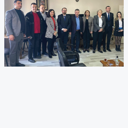
KİMLER KATILDI?
Cumhuriyet Halk Partisi Sakarya Milletvekili
Ayça Taşkent, İl Başkanı Oğuz Can Curoğlu,
Sakarya Büyükşehir Belediye Başkan Adayı