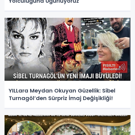
Yolculuğuna Uğurluyoruz
YILLara Meydan Okuyan Güzellik: Sibel
Turnagöl’den Sürpriz İmaj Değişikliği!