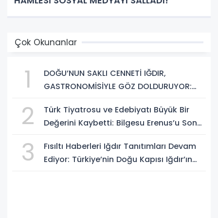
HAMLESİ SOSYAL MEDYAYI SALLADI!
Çok Okunanlar
1
DOĞU’NUN SAKLI CENNETİ IĞDIR,
GASTRONOMİSİYLE GÖZ DOLDURUYOR:
KAFKAS VE ANADOLU KÜLTÜRÜNÜN
2
Türk Tiyatrosu ve Edebiyatı Büyük Bir
BULUŞMA NOKTASI
Değerini Kaybetti: Bilgesu Erenus’u Son
Yolculuğuna Uğurluyoruz
3
Fısıltı Haberleri Iğdır Tanıtımları Devam
Ediyor: Türkiye’nin Doğu Kapısı Iğdır’ın
Saklı Cennetleri Keşfedilmeyi Bekliyor