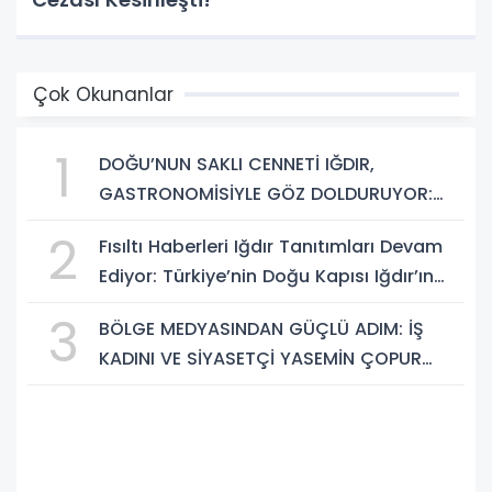
Çok Okunanlar
1
DOĞU’NUN SAKLI CENNETİ IĞDIR,
GASTRONOMİSİYLE GÖZ DOLDURUYOR:
KAFKAS VE ANADOLU KÜLTÜRÜNÜN
2
Fısıltı Haberleri Iğdır Tanıtımları Devam
BULUŞMA NOKTASI
Ediyor: Türkiye’nin Doğu Kapısı Iğdır’ın
Saklı Cennetleri Keşfedilmeyi Bekliyor
3
BÖLGE MEDYASINDAN GÜÇLÜ ADIM: İŞ
KADINI VE SİYASETÇİ YASEMİN ÇOPUR
TAŞ, TÜMORSİAD KADIN KOLLARINDA!