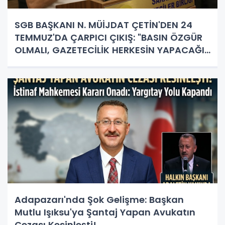
SGB BAŞKANI N. MÜİJDAT ÇETİN'DEN 24
TEMMUZ'DA ÇARPICI ÇIKIŞ: "BASIN ÖZGÜR
OLMALI, GAZETECİLİK HERKESİN YAPACAĞI
İŞ DEĞİL!"
Adapazarı'nda Şok Gelişme: Başkan
Mutlu Işıksu'ya Şantaj Yapan Avukatın
Cezası Kesinleşti!