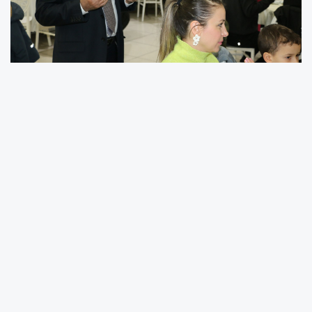
SAKARYA –
Sakarya Çankırılılar Yaran
Kültürünü Yaşama, Yaşatma ve Yardımlaşma
Derneği, Ramazan ayının manevi iklimine
yakışır görkemli bir iftar programına imza attı.
Dernek Başkanı
Fazlı Karamehmetoğlu
ve
yönetim kurulu üyelerinin ev sahipliğinde
gerçekleşen davet, sadece bir yemek değil,
köklü bir kültürün sarsılmaz bağlarını gözler
önüne seren bir dayanışma gecesine dönüştü.