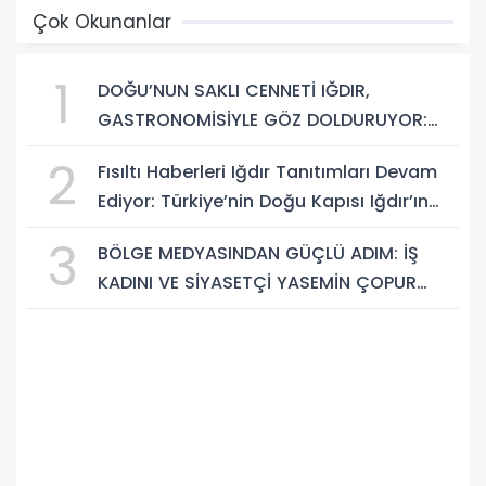
Çok Okunanlar
1
DOĞU’NUN SAKLI CENNETİ IĞDIR,
GASTRONOMİSİYLE GÖZ DOLDURUYOR:
KAFKAS VE ANADOLU KÜLTÜRÜNÜN
2
Fısıltı Haberleri Iğdır Tanıtımları Devam
BULUŞMA NOKTASI
Ediyor: Türkiye’nin Doğu Kapısı Iğdır’ın
Saklı Cennetleri Keşfedilmeyi Bekliyor
3
BÖLGE MEDYASINDAN GÜÇLÜ ADIM: İŞ
KADINI VE SİYASETÇİ YASEMİN ÇOPUR
TAŞ, TÜMORSİAD KADIN KOLLARINDA!