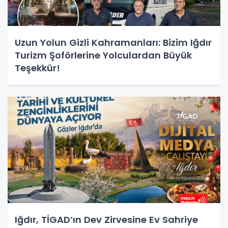
Uzun Yolun Gizli Kahramanları: Bizim Iğdır
Turizm Şoförlerine Yolculardan Büyük
Teşekkür!
Iğdır, TİGAD’ın Dev Zirvesine Ev Sahriye