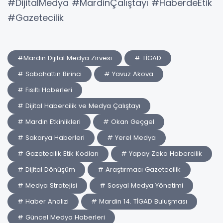
#DijitalMedya #MardinÇalıştayı #HaberdeEtik
#Gazetecilik
#Mardin Dijital Medya Zirvesi
# TİGAD
# Sabahattin Birinci
# Yavuz Akova
# Fısıltı Haberleri
# Dijital Habercilik ve Medya Çalıştayı
# Mardin Etkinlikleri
# Okan Geçgel
# Sakarya Haberleri
# Yerel Medya
# Gazetecilik Etik Kodları
# Yapay Zeka Habercilik
# Dijital Dönüşüm
# Araştırmacı Gazetecilik
# Medya Stratejisi
# Sosyal Medya Yönetimi
# Haber Analizi
# Mardin 14. TİGAD Buluşması
# Güncel Medya Haberleri