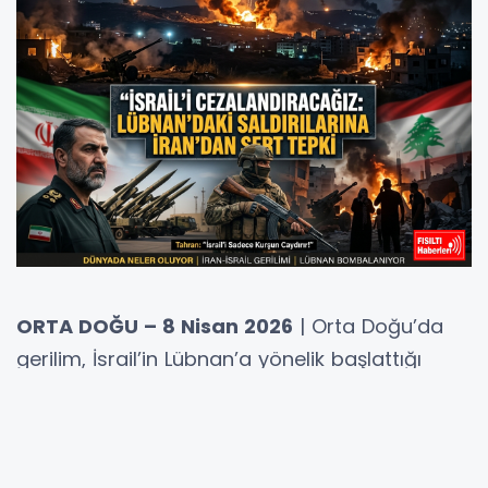
ORTA DOĞU – 8 Nisan 2026
| Orta Doğu’da
gerilim, İsrail’in Lübnan’a yönelik başlattığı
geniş çaplı hava saldırıları ve İran’ın buna
verdiği çok sert yanıtla kopma noktasına
geldi. Tahran yönetimi, İsrail’in sivil yerleşim