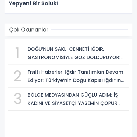
Yepyeni Bir Soluk!
Çok Okunanlar
1
DOĞU’NUN SAKLI CENNETİ IĞDIR,
GASTRONOMİSİYLE GÖZ DOLDURUYOR:
KAFKAS VE ANADOLU KÜLTÜRÜNÜN
2
Fısıltı Haberleri Iğdır Tanıtımları Devam
BULUŞMA NOKTASI
Ediyor: Türkiye’nin Doğu Kapısı Iğdır’ın
Saklı Cennetleri Keşfedilmeyi Bekliyor
3
BÖLGE MEDYASINDAN GÜÇLÜ ADIM: İŞ
KADINI VE SİYASETÇİ YASEMİN ÇOPUR
TAŞ, TÜMORSİAD KADIN KOLLARINDA!