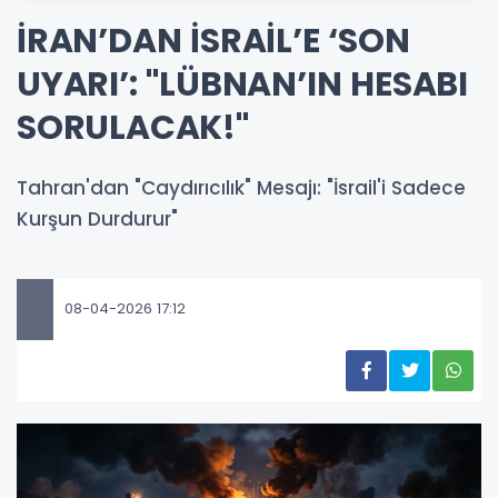
İRAN’DAN İSRAİL’E ‘SON
UYARI’: "LÜBNAN’IN HESABI
SORULACAK!"
Tahran'dan "Caydırıcılık" Mesajı: "İsrail'i Sadece
Kurşun Durdurur"
08-04-2026 17:12