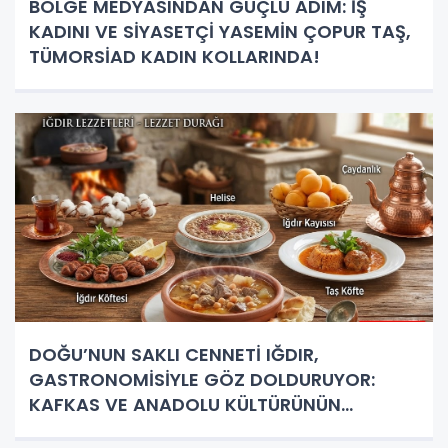
BÖLGE MEDYASINDAN GÜÇLÜ ADIM: İŞ
KADINI VE SİYASETÇİ YASEMİN ÇOPUR TAŞ,
TÜMORSİAD KADIN KOLLARINDA!
DOĞU’NUN SAKLI CENNETİ IĞDIR,
GASTRONOMİSİYLE GÖZ DOLDURUYOR:
KAFKAS VE ANADOLU KÜLTÜRÜNÜN
BULUŞMA NOKTASI