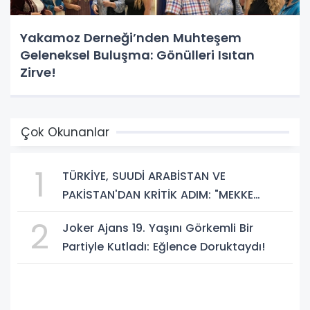
Yakamoz Derneği’nden Muhteşem
Geleneksel Buluşma: Gönülleri Isıtan
Zirve!
Çok Okunanlar
1
TÜRKİYE, SUUDİ ARABİSTAN VE
PAKİSTAN'DAN KRİTİK ADIM: "MEKKE
ORTAK SAVUNMA ANLAŞMASI" İMZALANDI!
2
Joker Ajans 19. Yaşını Görkemli Bir
Partiyle Kutladı: Eğlence Doruktaydı!