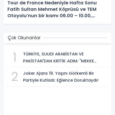
Tour de France Nedeniyle Hafta Sonu
Fatih Sultan Mehmet Köprüsü ve TEM
Otoyolu’nun bir kısmı 06.00 – 10.00,
Beykoz’daki bazı yollar ise 05.30 – 13.00
saatleri arasında trafiğe kapatılacak.
Trafiğe Kapatılacak
Çok Okunanlar
1
TÜRKİYE, SUUDİ ARABİSTAN VE
PAKİSTAN'DAN KRİTİK ADIM: "MEKKE
ORTAK SAVUNMA ANLAŞMASI" İMZALANDI!
2
Joker Ajans 19. Yaşını Görkemli Bir
Partiyle Kutladı: Eğlence Doruktaydı!