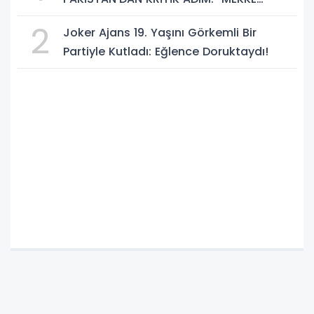
ORTAK SAVUNMA ANLAŞMASI" İMZALANDI!
2
Joker Ajans 19. Yaşını Görkemli Bir
Partiyle Kutladı: Eğlence Doruktaydı!