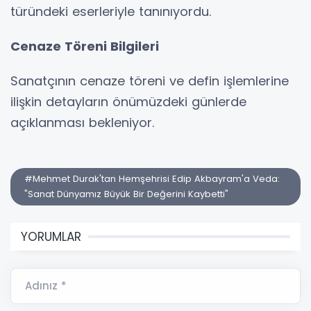
türündeki eserleriyle tanınıyordu.
Cenaze Töreni Bilgileri
Sanatçının cenaze töreni ve defin işlemlerine
ilişkin detayların önümüzdeki günlerde
açıklanması bekleniyor.
#Mehmet Durak'tan Hemşehrisi Edip Akbayram'a Veda:
"Sanat Dünyamız Büyük Bir Değerini Kaybetti"
YORUMLAR
Adınız *