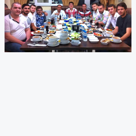
Hakkı Usta'nın Adana Sofrası'nın sıcak ve
samimi atmosferinde gerçekleşen iftar
yemeği, öğrencilerin yoğun katılımıyla adeta
bir şölene dönüştü. Ersoy, öğrencileriyle tek tek
ilgilenerek hasret giderdi ve onlarla keyifli bir
sohbet gerçekleştirdi.
Öğrencileriyle arasındaki güçlü bağı her