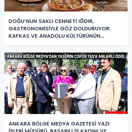
DOĞU’NUN SAKLI CENNETİ IĞDIR,
GASTRONOMİSİYLE GÖZ DOLDURUYOR:
KAFKAS VE ANADOLU KÜLTÜRÜNÜN
BULUŞMA NOKTASI
ANKARA BÖLGE MEDYA GAZETESİ YAZI
İŞLERİ MÜDÜRÜ, BAŞARILI İŞ KADINI VE