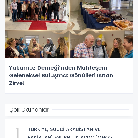
Yakamoz Derneği’nden Muhteşem
Geleneksel Buluşma: Gönülleri Isıtan
Zirve!
Çok Okunanlar
1
TÜRKİYE, SUUDİ ARABİSTAN VE
PAKİSTAN'DAN KRİTİK ADIM: "MEKKE