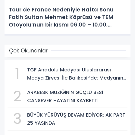
Tour de France Nedeniyle Hafta Sonu
Fatih Sultan Mehmet Köprüsü ve TEM
Otoyolu’nun bir kısmı 06.00 – 10.00,
Beykoz’daki bazı yollar ise 05.30 – 13.00
saatleri arasında trafiğe kapatılacak.
Trafiğe Kapatılacak
Çok Okunanlar
1
TGF Anadolu Medyası Uluslararası
Medya Zirvesi İle Balıkesir’de: Medyanın
Kalbi 3 Gün Boyunca Balıkesir'de Atacak
2
ARABESK MÜZİĞİNİN GÜÇLÜ SESİ
CANSEVER HAYATINI KAYBETTİ
3
BÜYÜK YÜRÜYÜŞ DEVAM EDİYOR: AK PARTİ
25 YAŞINDA!