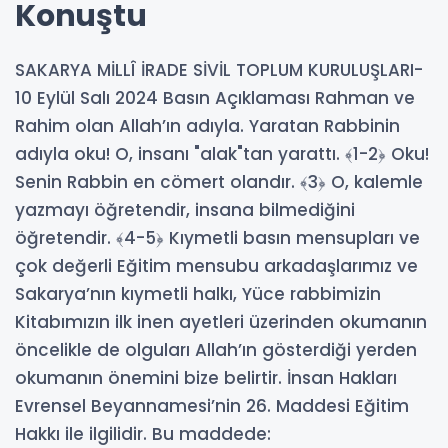
Konuştu
SAKARYA MİLLÎ İRADE SİVİL TOPLUM KURULUŞLARI-
10 Eylül Salı 2024 Basın Açıklaması Rahman ve
Rahim olan Allah’ın adıyla. Yaratan Rabbinin
adıyla oku! O, insanı "alak"tan yarattı. ﴾1-2﴿ Oku!
Senin Rabbin en cömert olandır. ﴾3﴿ O, kalemle
yazmayı öğretendir, insana bilmediğini
öğretendir. ﴾4-5﴿ Kıymetli basın mensupları ve
çok değerli Eğitim mensubu arkadaşlarımız ve
Sakarya’nın kıymetli halkı, Yüce rabbimizin
Kitabımızın ilk inen ayetleri üzerinden okumanın
öncelikle de olguları Allah’ın gösterdiği yerden
okumanın önemini bize belirtir. İnsan Hakları
Evrensel Beyannamesi’nin 26. Maddesi Eğitim
Hakkı ile ilgilidir. Bu maddede: