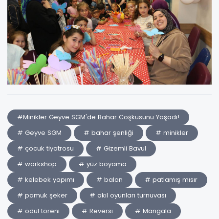
#Minikler Geyve SGM'de Bahar Coşkusunu Yaşadı!
# Geyve SGM
# bahar şenliği
# minikler
# çocuk tiyatrosu
# Gizemli Bavul
# workshop
# yüz boyama
# kelebek yapımı
# balon
# patlamış mısır
# pamuk şeker
# akıl oyunları turnuvası
# ödül töreni
# Reversi
# Mangala