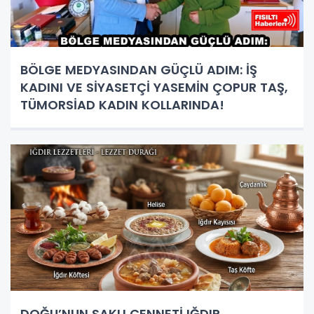
BÖLGE MEDYASINDAN GÜÇLÜ ADIM: İŞ
KADINI VE SİYASETÇİ YASEMİN ÇOPUR TAŞ,
TÜMORSİAD KADIN KOLLARINDA!
DOĞU’NUN SAKLI CENNETİ IĞDIR,