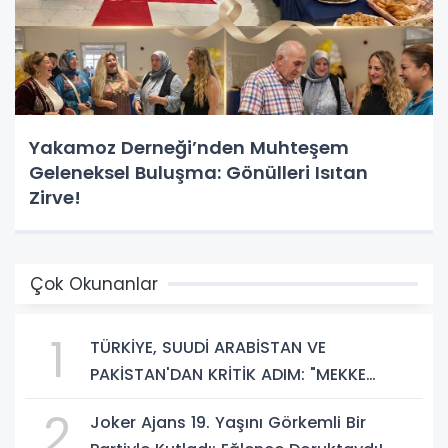
Yakamoz Derneği’nden Muhteşem
Geleneksel Buluşma: Gönülleri Isıtan
Zirve!
Çok Okunanlar
1
TÜRKİYE, SUUDİ ARABİSTAN VE
PAKİSTAN'DAN KRİTİK ADIM: "MEKKE
ORTAK SAVUNMA ANLAŞMASI" İMZALANDI!
2
Joker Ajans 19. Yaşını Görkemli Bir