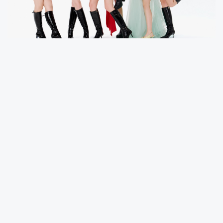
Daha önce yayınladıkları albüm filmiyle büyük
ses getiren Manifest, "KTS" ile çıtayı bir hayli
yükseltiyor. 2000'lerin R&B esintilerini modern
trap ritimleriyle harmanlayan şarkı, hem
nostaljik bir tat bırakıyor hem de yepyeni bir
sound sunuyor. Güçlü nakaratları ve ilham
verici sözleriyle dikkat çeken "KTS", grubun
enerjik koreografisiyle de görsel bir şölen
vadediyor.
K-Pop Esintili Türkçe Pop Rüzgarı!