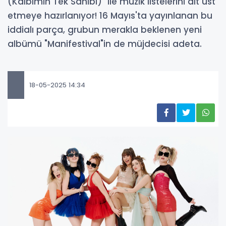
(Kalbimin Tek Sahibi)" ile müzik listelerini alt üst
etmeye hazırlanıyor! 16 Mayıs'ta yayınlanan bu
iddialı parça, grubun merakla beklenen yeni
albümü "Manifestival"in de müjdecisi adeta.
18-05-2025 14:34