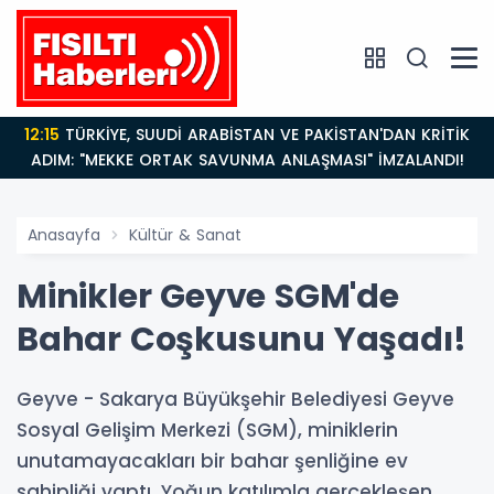
12:15
TÜRKİYE, SUUDİ ARABİSTAN VE PAKİSTAN'DAN KRİTİK
ADIM: "MEKKE ORTAK SAVUNMA ANLAŞMASI" İMZALANDI!
Anasayfa
Kültür & Sanat
Minikler Geyve SGM'de
Bahar Coşkusunu Yaşadı!
Geyve - Sakarya Büyükşehir Belediyesi Geyve
Sosyal Gelişim Merkezi (SGM), miniklerin
unutamayacakları bir bahar şenliğine ev
sahipliği yaptı. Yoğun katılımla gerçekleşen