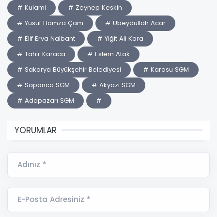
# Kulami
# Zeynep Keskin
# Yusuf Hamza Çam
# Ubeydullah Acar
# Elif Erva Nalbant
# Yiğit Ali Kara
# Tahir Karaca
# Eslem Atak
# Sakarya Büyükşehir Belediyesi
# Karasu SGM
# Sapanca SGM
# Akyazı SGM
# Adapazarı SGM
#
YORUMLAR
Adınız *
E-Posta Adresiniz *