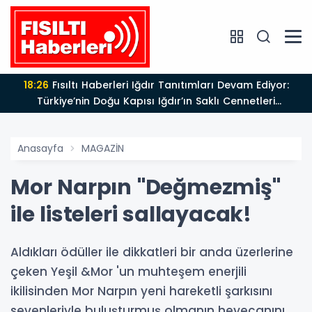
18:26
Fısıltı Haberleri Iğdır Tanıtımları Devam Ediyor:
Türkiye’nin Doğu Kapısı Iğdır’ın Saklı Cennetleri
Keşfedilmeyi Bekliyor
Anasayfa
MAGAZİN
Mor Narpın "Değmezmiş"
ile listeleri sallayacak!
Aldıkları ödüller ile dikkatleri bir anda üzerlerine
çeken Yeşil &Mor 'un muhteşem enerjili
ikilisinden Mor Narpın yeni hareketli şarkısını
sevenleriyle buluşturmuş olmanın heyecanını