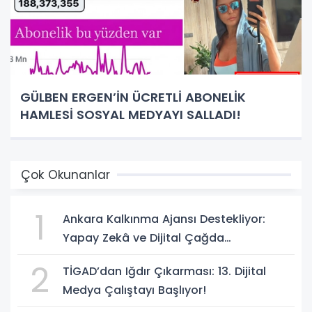
GÜLBEN ERGEN’İN ÜCRETLİ ABONELİK
HAMLESİ SOSYAL MEDYAYI SALLADI!
Çok Okunanlar
1
Ankara Kalkınma Ajansı Destekliyor:
Yapay Zekâ ve Dijital Çağda
Dezenformasyonla Mücadele Kapasite
2
TİGAD’dan Iğdır Çıkarması: 13. Dijital
Geliştirme Eğitimi Başlıyor!
Medya Çalıştayı Başlıyor!