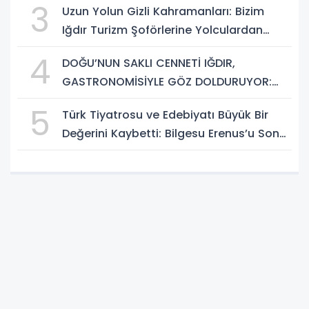
3
Uzun Yolun Gizli Kahramanları: Bizim
Iğdır Turizm Şoförlerine Yolculardan
Büyük Teşekkür!
4
DOĞU’NUN SAKLI CENNETİ IĞDIR,
GASTRONOMİSİYLE GÖZ DOLDURUYOR:
KAFKAS VE ANADOLU KÜLTÜRÜNÜN
5
Türk Tiyatrosu ve Edebiyatı Büyük Bir
BULUŞMA NOKTASI
Değerini Kaybetti: Bilgesu Erenus’u Son
Yolculuğuna Uğurluyoruz