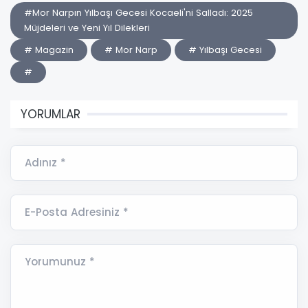
#Mor Narpın Yılbaşı Gecesi Kocaeli'ni Salladı: 2025
Müjdeleri ve Yeni Yıl Dilekleri
# Magazin
# Mor Narp
# Yılbaşı Gecesi
#
YORUMLAR
Adınız *
E-Posta Adresiniz *
Yorumunuz *