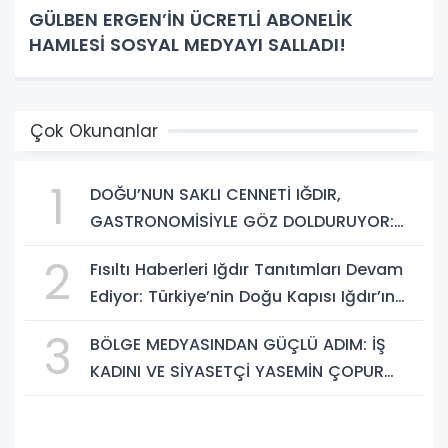
GÜLBEN ERGEN’İN ÜCRETLİ ABONELİK
HAMLESİ SOSYAL MEDYAYI SALLADI!
Çok Okunanlar
1
DOĞU’NUN SAKLI CENNETİ IĞDIR,
GASTRONOMİSİYLE GÖZ DOLDURUYOR:
KAFKAS VE ANADOLU KÜLTÜRÜNÜN
2
Fısıltı Haberleri Iğdır Tanıtımları Devam
BULUŞMA NOKTASI
Ediyor: Türkiye’nin Doğu Kapısı Iğdır’ın
Saklı Cennetleri Keşfedilmeyi Bekliyor
3
BÖLGE MEDYASINDAN GÜÇLÜ ADIM: İŞ
KADINI VE SİYASETÇİ YASEMİN ÇOPUR
TAŞ, TÜMORSİAD KADIN KOLLARINDA!