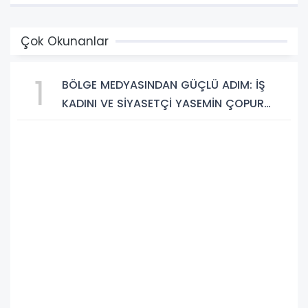
Çok Okunanlar
1
BÖLGE MEDYASINDAN GÜÇLÜ ADIM: İŞ
KADINI VE SİYASETÇİ YASEMİN ÇOPUR
TAŞ, TÜMORSİAD KADIN KOLLARINDA!