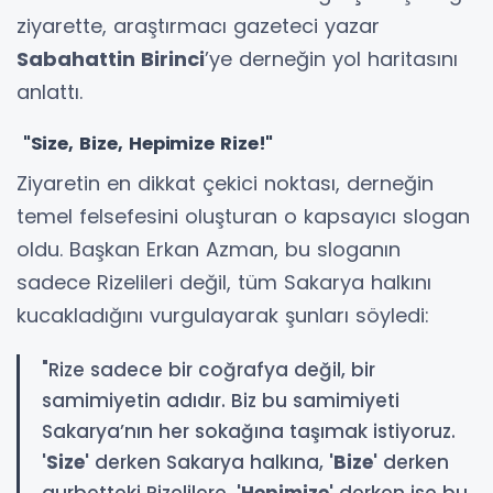
ziyarette, araştırmacı gazeteci yazar
Sabahattin Birinci
’ye derneğin yol haritasını
anlattı.
"Size, Bize, Hepimize Rize!"
Ziyaretin en dikkat çekici noktası, derneğin
temel felsefesini oluşturan o kapsayıcı slogan
oldu. Başkan Erkan Azman, bu sloganın
sadece Rizelileri değil, tüm Sakarya halkını
kucakladığını vurgulayarak şunları söyledi:
"Rize sadece bir coğrafya değil, bir
samimiyetin adıdır. Biz bu samimiyeti
Sakarya’nın her sokağına taşımak istiyoruz.
'Size'
derken Sakarya halkına,
'Bize'
derken
gurbetteki Rizelilere,
'Hepimize'
derken ise bu