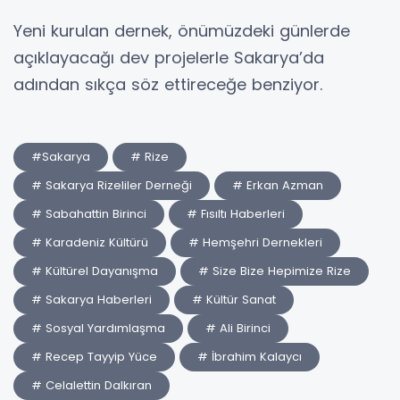
Yeni kurulan dernek, önümüzdeki günlerde
açıklayacağı dev projelerle Sakarya’da
adından sıkça söz ettireceğe benziyor.
#Sakarya
# Rize
# Sakarya Rizeliler Derneği
# Erkan Azman
# Sabahattin Birinci
# Fısıltı Haberleri
# Karadeniz Kültürü
# Hemşehri Dernekleri
# Kültürel Dayanışma
# Size Bize Hepimize Rize
# Sakarya Haberleri
# Kültür Sanat
# Sosyal Yardımlaşma
# Ali Birinci
# Recep Tayyip Yüce
# İbrahim Kalaycı
# Celalettin Dalkıran