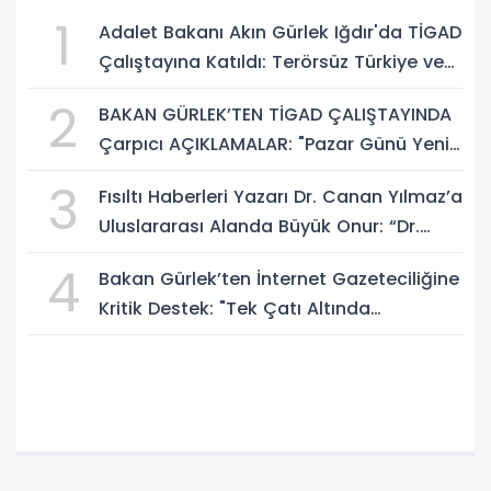
1
Adalet Bakanı Akın Gürlek Iğdır'da TİGAD
Çalıştayına Katıldı: Terörsüz Türkiye ve
Sosyal Medya Düzenlemesi Mesajı
2
BAKAN GÜRLEK’TEN TİGAD ÇALIŞTAYINDA
Çarpıcı AÇIKLAMALAR: "Pazar Günü Yeni
Bir Aydınlığa Uyanacağız"
3
Fısıltı Haberleri Yazarı Dr. Canan Yılmaz’a
Uluslararası Alanda Büyük Onur: “Dr.
A.P.J. Abdul Kalam İlham Ödülü 2026”
4
Bakan Gürlek’ten İnternet Gazeteciliğine
Kritik Destek: "Tek Çatı Altında
Toplanmalıyız, Yasal Düzenlemeye
Hazırız"