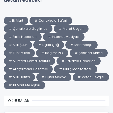
devam edecek!
#18 Mart
# Çanakkale Zaferi
# Çanakkale Geçilmez
# Murat Uygun
# Fısıltı Haberleri
# İnternet Medyası
# Milli Şuur
# Dijital Çağ
# Mehmetçik
# Türk Milleti
# Bağımsızlık
# Şehitleri Anma
# Mustafa Kemal Atatürk
# Sakarya Haberleri
# Araştırmacı Gazeteci
# Diriliş Manifestosu
# Milli Hafıza
# Dijital Medya
# Vatan Sevgisi
# 18 Mart Mesajları
YORUMLAR