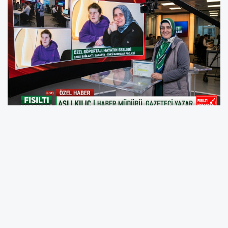
Haberciliğin Mutfağındaki Tecrübe: Aslı Kılıç
Kimdir?
Fısıltı Haberleri Haber Müdürü, Araştırmacı
Gazeteci ve Yazar
Aslı Kılıç
, meslek hayatı
boyunca bilginin en saf ve doğru halini
okuyucuya ulaştırmayı ilke edinmiş bir isimdir.