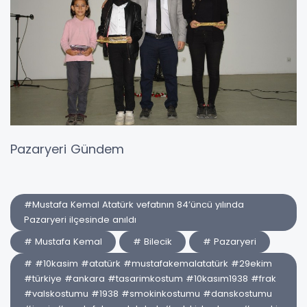
Pazaryeri Gündem
#Mustafa Kemal Atatürk vefatının 84’üncü yılında
Pazaryeri ilçesinde anıldı
# Mustafa Kemal
# Bilecik
# Pazaryeri
# #10kasim #atatürk #mustafakemalatatürk #29ekim
#türkiye #ankara #tasarimkostum #10kasım1938 #frak
#valskostumu #1938 #smokinkostumu #danskostumu