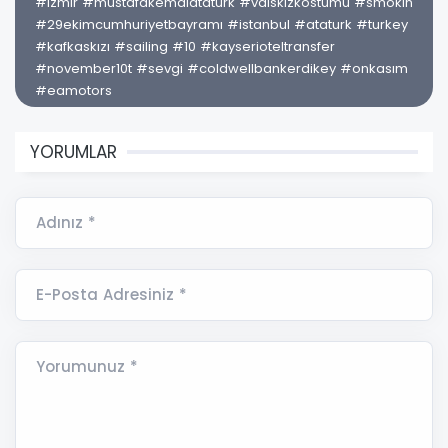
#izmir #mustafakemalataturk #valskizkostumu #smokin
#29ekimcumhuriyetbayramı #istanbul #ataturk #turkey
#kafkaskızı #sailing #10 #kayserioteltransfer
#november10t #sevgi #coldwellbankerdikey #onkasım
#eamotors
YORUMLAR
Adınız *
E-Posta Adresiniz *
Yorumunuz *