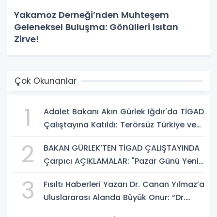
Yakamoz Derneği’nden Muhteşem
Geleneksel Buluşma: Gönülleri Isıtan
Zirve!
Çok Okunanlar
1
Adalet Bakanı Akın Gürlek Iğdır'da TİGAD
Çalıştayına Katıldı: Terörsüz Türkiye ve
Sosyal Medya Düzenlemesi Mesajı
2
BAKAN GÜRLEK’TEN TİGAD ÇALIŞTAYINDA
Çarpıcı AÇIKLAMALAR: "Pazar Günü Yeni
Bir Aydınlığa Uyanacağız"
3
Fısıltı Haberleri Yazarı Dr. Canan Yılmaz’a
Uluslararası Alanda Büyük Onur: “Dr.
A.P.J. Abdul Kalam İlham Ödülü 2026”