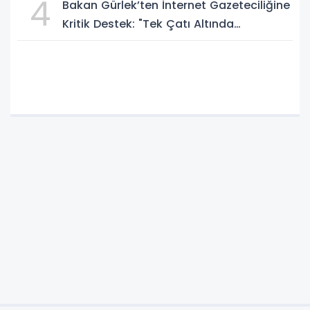
4
Bakan Gürlek’ten İnternet Gazeteciliğine
Kritik Destek: "Tek Çatı Altında
Toplanmalıyız, Yasal Düzenlemeye
Hazırız"