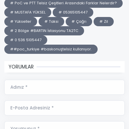
# PoC ve PTT Telsiz Çeşitleri Arasındaki Farklar Nelerdir?
# MUSTAFA YÜKSEL
# 05365105447
# Yükseller
# Taksi
# Çağrı
# Zil
# 2 Bölge #BARTIN İstasyonu TA2TC
# 0 536 5105447
##poc_turkiye #baskonuştelsiz kullanıyor.
YORUMLAR
Adınız *
E-Posta Adresiniz *
Yorumunuz *