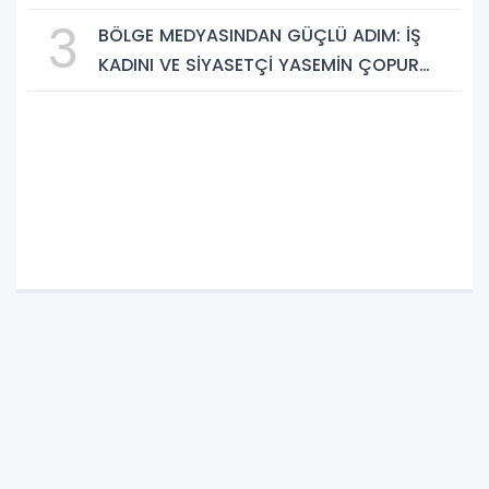
Saklı Cennetleri Keşfedilmeyi Bekliyor
3
BÖLGE MEDYASINDAN GÜÇLÜ ADIM: İŞ
KADINI VE SİYASETÇİ YASEMİN ÇOPUR
TAŞ, TÜMORSİAD KADIN KOLLARINDA!