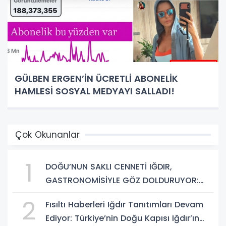
GÜLBEN ERGEN’İN ÜCRETLİ ABONELİK
HAMLESİ SOSYAL MEDYAYI SALLADI!
Çok Okunanlar
1
DOĞU’NUN SAKLI CENNETİ IĞDIR,
GASTRONOMİSİYLE GÖZ DOLDURUYOR:
KAFKAS VE ANADOLU KÜLTÜRÜNÜN
2
Fısıltı Haberleri Iğdır Tanıtımları Devam
BULUŞMA NOKTASI
Ediyor: Türkiye’nin Doğu Kapısı Iğdır’ın