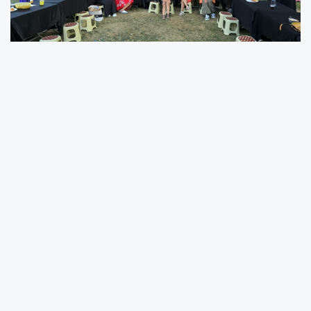
El emeği göz nuru lezzetlerle piknik
Girişimci kadınlar, evlerinde hazırladıkları el emeği
göz nuru hamur işleriyle piknik yaptı. Bu etkinlik,
kadınların sadece ekonomik anlamda değil, sosyal
ve kültürel alanda da aktif olduğunu bir kez daha
gözler önüne serdi. Piknik sırasında, kadınlar
arasında sıcak sohbetler ve yeni dostluklar kuruldu.
deneme bonusu veren siteler
Başkanlardan vatandaşlara Aşure ikramı