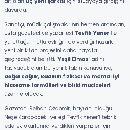
ait olan
üç yeni şarkısı
için stüdyoya girdiğini
duyurdu.
Sanatçı, müzik çalışmalarının hemen ardından,
usta gazeteci ve yazar eşi
Tevfik Yener
ile
yürüttüğü mutlu evliliğin de verdiği huzurla
yeni bir kitap projesini daha hayata
geçireceğini belirtti.
'Yeşil Elmas'
adını
taşıyacak olan bu yeni kitabın konusu ise,
doğal sağlık, kadının fiziksel ve mental iyi
hissetme formülleri ve bitki mucizeleri
üzerine olacak.
Gazeteci Selhan Özdemir, hayranı olduğu
Neşe Karaböcek'i ve eşi Tevfik Yener'i tebrik
ederek okurlarına verdikleri sürprizler için