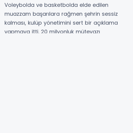
Voleybolda ve basketbolda elde edilen
muazzam başarılara rağmen şehrin sessiz
kalması, kulüp yönetimini sert bir açıklama
yapmaya itti. 20 milyonluk mütevazı
bütçesiyle dev bütçeli rakiplerine diz çöktüren
Sultanlar, Ocak ayı sonunda yapılacak kritik
takviyeyle Sultanlar Ligi biletini cebine
koymaya hazırlanıyor. Ancak tek bir eksik var:
Şehrin desteği!