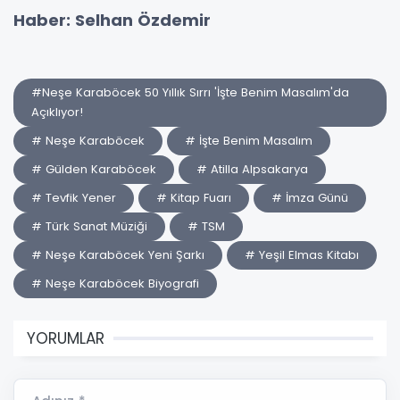
Haber: Selhan Özdemir
#Neşe Karaböcek 50 Yıllık Sırrı 'İşte Benim Masalım'da
Açıklıyor!
# Neşe Karaböcek
# İşte Benim Masalım
# Gülden Karaböcek
# Atilla Alpsakarya
# Tevfik Yener
# Kitap Fuarı
# İmza Günü
# Türk Sanat Müziği
# TSM
# Neşe Karaböcek Yeni Şarkı
# Yeşil Elmas Kitabı
# Neşe Karaböcek Biyografi
YORUMLAR