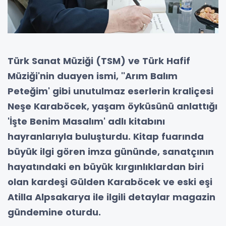
Türk Sanat Müziği (TSM) ve Türk Hafif
Müziği'nin duayen ismi, ''Arım Balım
Peteğim' gibi unutulmaz eserlerin kraliçesi
Neşe Karaböcek, yaşam öyküsünü anlattığı
'İşte Benim Masalım' adlı kitabını
hayranlarıyla buluşturdu. Kitap fuarında
büyük ilgi gören imza gününde, sanatçının
hayatındaki en büyük kırgınlıklardan biri
olan kardeşi Gülden Karaböcek ve eski eşi
Atilla Alpsakarya ile ilgili detaylar magazin
gündemine oturdu.