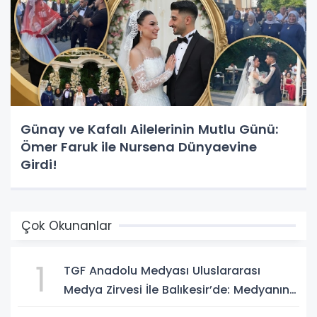
Günay ve Kafalı Ailelerinin Mutlu Günü:
Ömer Faruk ile Nursena Dünyaevine
Girdi!
Çok Okunanlar
1
TGF Anadolu Medyası Uluslararası
Medya Zirvesi İle Balıkesir’de: Medyanın
Kalbi 3 Gün Boyunca Balıkesir'de Atacak