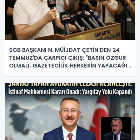
SGB BAŞKANI N. MÜİJDAT ÇETİN'DEN 24
TEMMUZ'DA ÇARPICI ÇIKIŞ: "BASIN ÖZGÜR
OLMALI, GAZETECİLİK HERKESİN YAPACAĞI
İŞ DEĞİL!"