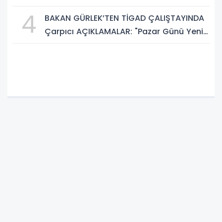
A.P.J. Abdul Kalam İlham Ödülü 2026”
4
BAKAN GÜRLEK’TEN TİGAD ÇALIŞTAYINDA
Çarpıcı AÇIKLAMALAR: "Pazar Günü Yeni
Bir Aydınlığa Uyanacağız"