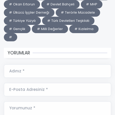
# Okan Ertorun
# Devlet Bahçeli
# MHP
# Ülkücü İşçiler Derneği
# Terörle Mücadele
# Türkiye Yüzyılı
# Türk Devletleri Teşkilatı
# Gençlik
# Milli Değerler
# Kızılelma
#
YORUMLAR
Adınız *
E-Posta Adresiniz *
Yorumunuz *