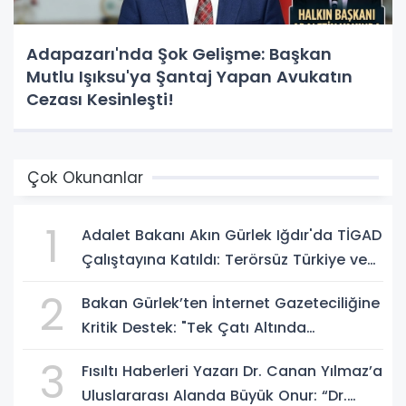
Adapazarı'nda Şok Gelişme: Başkan
Mutlu Işıksu'ya Şantaj Yapan Avukatın
Cezası Kesinleşti!
Çok Okunanlar
1
Adalet Bakanı Akın Gürlek Iğdır'da TİGAD
Çalıştayına Katıldı: Terörsüz Türkiye ve
Sosyal Medya Düzenlemesi Mesajı
2
Bakan Gürlek’ten İnternet Gazeteciliğine
Kritik Destek: "Tek Çatı Altında
Toplanmalıyız, Yasal Düzenlemeye
3
Fısıltı Haberleri Yazarı Dr. Canan Yılmaz’a
Hazırız"
Uluslararası Alanda Büyük Onur: “Dr.