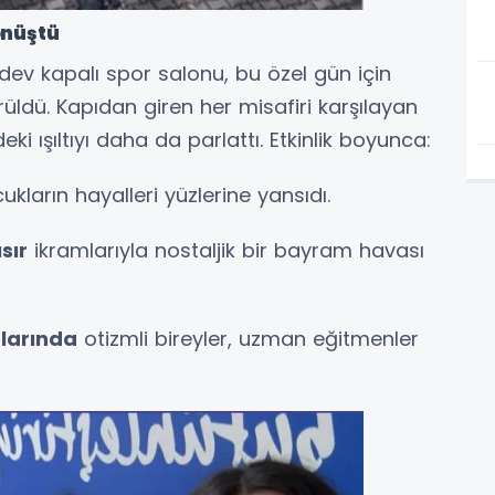
önüştü
i dev kapalı spor salonu, bu özel gün için
üldü. Kapıdan giren her misafiri karşılayan
eki ışıltıyı daha da parlattı. Etkinlik boyunca:
kların hayalleri yüzlerine yansıdı.
sır
ikramlarıyla nostaljik bir bayram havası
larında
otizmli bireyler, uzman eğitmenler