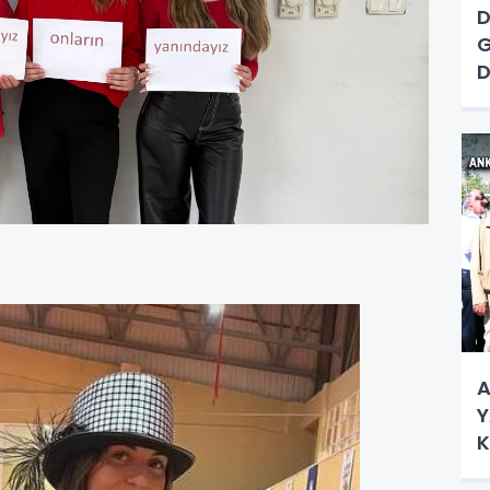
D
G
D
A
N
A
Y
K
Ç