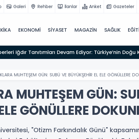
o
Galeri
Rehber
İlanlar
Anket
Gazeteler
KİKA
EKONOMİ
SİYASET
MAGAZİN
SAĞLIK
EĞİT
kliyor
LARA MUHTEŞEM GÜN: SUBÜ VE BÜYÜKŞEHİR EL ELE GÖNÜLLERE D
RA MUHTEŞEM GÜN: SU
 ELE GÖNÜLLERE DOKUN
versitesi, "Otizm Farkındalık Günü" kapsamınd