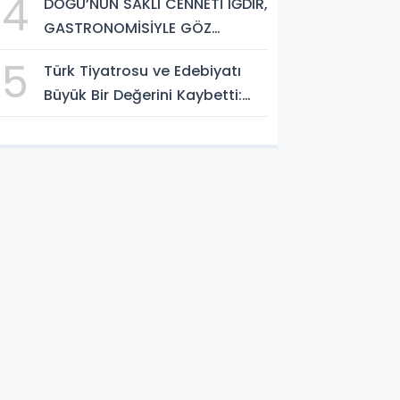
4
DOĞU’NUN SAKLI CENNETİ IĞDIR,
GASTRONOMİSİYLE GÖZ
DOLDURUYOR: KAFKAS VE
5
Türk Tiyatrosu ve Edebiyatı
ANADOLU KÜLTÜRÜNÜN
Büyük Bir Değerini Kaybetti:
BULUŞMA NOKTASI
Bilgesu Erenus’u Son
Yolculuğuna Uğurluyoruz