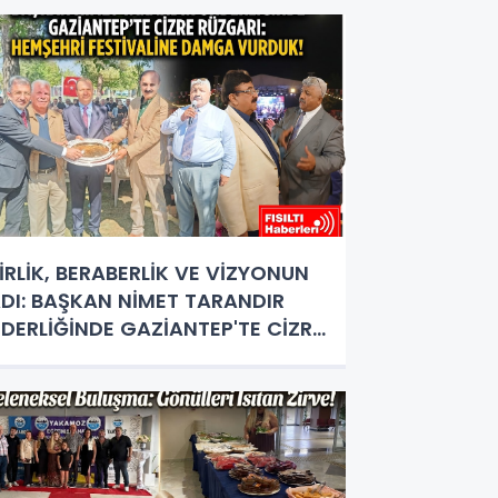
İRLİK, BERABERLİK VE VİZYONUN
DI: BAŞKAN NİMET TARANDIR
İDERLİĞİNDE GAZİANTEP'TE CİZRE
ÜZGARI ESTİ!