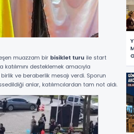
Y
M
G
birleşen muazzam bir
bisiklet turu
ile start
ata katılımını desteklemek amacıyla
birlik ve beraberlik mesajı verdi. Sporun
issedildiği anlar, katılımcılardan tam not aldı.