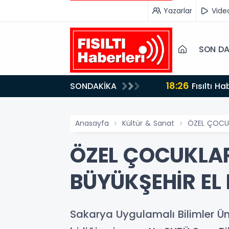
Yazarlar
Vide
SON DA
18:26
SONDAKİKA
Fısıltı Haberleri Iğdır Tanıtımları Devam Ediyor: Türkiye’nin Doğu Kapısı Iğdır’ın Saklı Cennetleri
Keşfedilmeyi Be
Anasayfa
Kültür & Sanat
ÖZEL ÇOCUK
ÖZEL ÇOCUKLA
BÜYÜKŞEHİR EL
Sakarya Uygulamalı Bilimler Üni