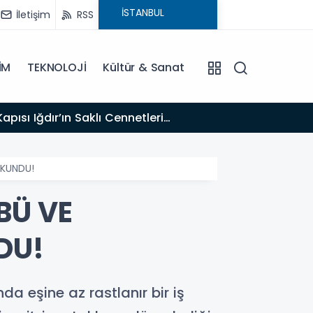
İletişim
RSS
İM
TEKNOLOJİ
Kültür & Sanat
17:47
Türk T
OKUNDU!
BÜ VE
DU!
a eşine az rastlanır bir iş