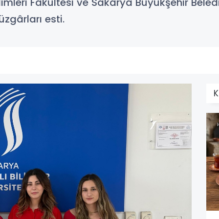
Bilimleri Fakültesi ve Sakarya Büyükşehir Bele
üzgârları esti.
K