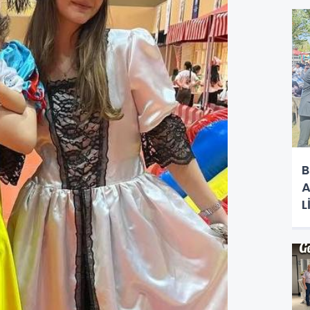
B
A
L
R