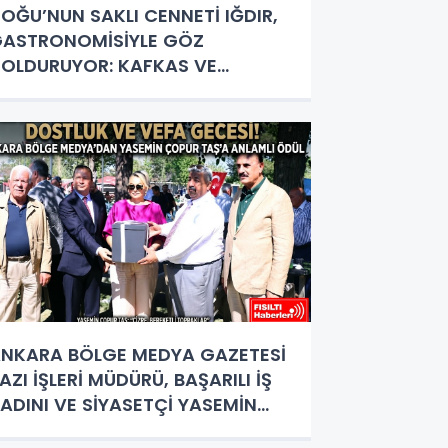
OĞU’NUN SAKLI CENNETİ IĞDIR,
ASTRONOMİSİYLE GÖZ
OLDURUYOR: KAFKAS VE
NADOLU KÜLTÜRÜNÜN BULUŞMA
OKTASI
NKARA BÖLGE MEDYA GAZETESİ
AZI İŞLERİ MÜDÜRÜ, BAŞARILI İŞ
ADINI VE SİYASETÇİ YASEMİN
OPUR TAŞ’A ANLAMLI PLAKET!