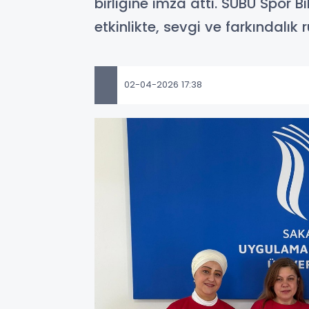
birliğine imza attı. SUBÜ Spor 
etkinlikte, sevgi ve farkındalık r
02-04-2026 17:38