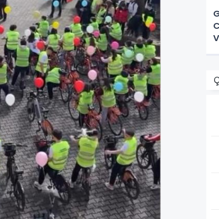
G
C
V
D
Ç