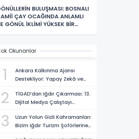
ÖNÜLLERİN BULUŞMASI: BOSNALI
AMİİ ÇAY OCAĞINDA ANLAMLI
E GÖNÜL İKLİMİ YÜKSEK BİR
OSTLUK BULUŞMASI
ok Okunanlar
1
Ankara Kalkınma Ajansı
Destekliyor: Yapay Zekâ ve
Dijital Çağda
2
TİGAD’dan Iğdır Çıkarması: 13.
Dezenformasyonla Mücadele
Dijital Medya Çalıştayı
Kapasite Geliştirme Eğitimi
Başlıyor!
Başlıyor!
3
Uzun Yolun Gizli Kahramanları:
Bizim Iğdır Turizm Şoförlerine
Yolculardan Büyük Teşekkür!