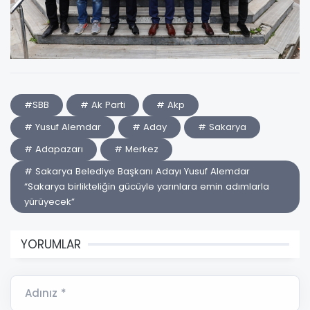
#SBB
# Ak Parti
# Akp
# Yusuf Alemdar
# Aday
# Sakarya
# Adapazarı
# Merkez
# Sakarya Belediye Başkanı Adayı Yusuf Alemdar
“Sakarya birlikteliğin gücüyle yarınlara emin adımlarla
yürüyecek”
YORUMLAR
Adınız *