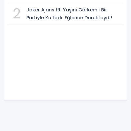
ORTAK SAVUNMA ANLAŞMASI" İMZALANDI!
2
Joker Ajans 19. Yaşını Görkemli Bir
Partiyle Kutladı: Eğlence Doruktaydı!