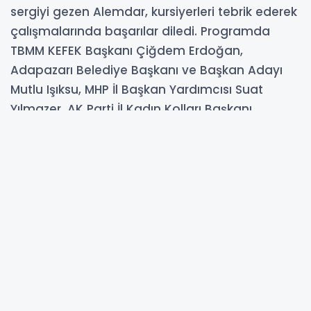
sergiyi gezen Alemdar, kursiyerleri tebrik ederek
çalışmalarında başarılar diledi. Programda
TBMM KEFEK Başkanı Çiğdem Erdoğan,
Adapazarı Belediye Başkanı ve Başkan Adayı
Mutlu Işıksu, MHP İl Başkan Yardımcısı Suat
Yılmazer, AK Parti İl Kadın Kolları Başkanı
Yasemin Turan, İl Milli Eğitim Müdürü Coşkun
Bakırtaş, AK Parti Adapazarı İlçe Başkanı Samet
Çağlayan, Adapazarı Halk Eğitim Müdürü Faruk
Kıral, İlçe Kadın Kolları Başkanı Hatice Genç ve
Adapazarı Gençlik Kolları Başkanı Efe Kuşdili yer
aldı.
06-03-2024 13:26