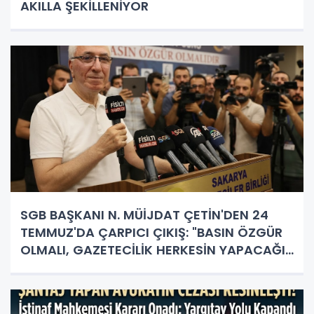
AKILLA ŞEKİLLENİYOR
SGB BAŞKANI N. MÜİJDAT ÇETİN'DEN 24
TEMMUZ'DA ÇARPICI ÇIKIŞ: "BASIN ÖZGÜR
OLMALI, GAZETECİLİK HERKESİN YAPACAĞI
İŞ DEĞİL!"