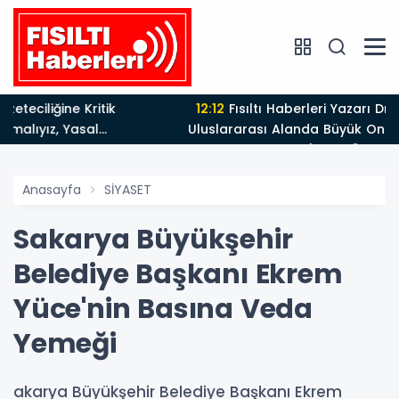
12:12
Fısıltı Haberleri Yazarı Dr. Canan Yılmaz’a
Uluslararası Alanda Büyük Onur: “Dr. A.P.J. Abdul
Kalam İlham Ödülü 2026”
Anasayfa
SİYASET
Sakarya Büyükşehir
Belediye Başkanı Ekrem
Yüce'nin Basına Veda
Yemeği
akarya Büyükşehir Belediye Başkanı Ekrem