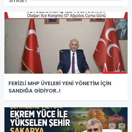
SİYASET
FERİZLİ MHP ÜYELERİ YENİ YÖNETİM İÇİN
SANDIĞA GİDİYOR..!