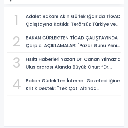
1
Adalet Bakanı Akın Gürlek Iğdır'da TİGAD
Çalıştayına Katıldı: Terörsüz Türkiye ve
Sosyal Medya Düzenlemesi Mesajı
2
BAKAN GÜRLEK’TEN TİGAD ÇALIŞTAYINDA
Çarpıcı AÇIKLAMALAR: "Pazar Günü Yeni
Bir Aydınlığa Uyanacağız"
3
Fısıltı Haberleri Yazarı Dr. Canan Yılmaz’a
Uluslararası Alanda Büyük Onur: “Dr.
A.P.J. Abdul Kalam İlham Ödülü 2026”
4
Bakan Gürlek’ten İnternet Gazeteciliğine
Kritik Destek: "Tek Çatı Altında
Toplanmalıyız, Yasal Düzenlemeye
Hazırız"