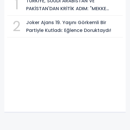
1
TÜRKİYE, SUUDİ ARABİSTAN VE
PAKİSTAN'DAN KRİTİK ADIM: "MEKKE
ORTAK SAVUNMA ANLAŞMASI" İMZALANDI!
2
Joker Ajans 19. Yaşını Görkemli Bir
Partiyle Kutladı: Eğlence Doruktaydı!