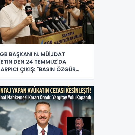
GB BAŞKANI N. MÜİJDAT
ETİN'DEN 24 TEMMUZ'DA
ARPICI ÇIKIŞ: "BASIN ÖZGÜR
LMALI, GAZETECİLİK HERKESİN
APACAĞI İŞ DEĞİL!"