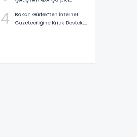
2026”
AÇIKLAMALAR: "Pazar Günü
4
Bakan Gürlek’ten İnternet
Yeni Bir Aydınlığa Uyanacağız"
Gazeteciliğine Kritik Destek:
"Tek Çatı Altında
Toplanmalıyız, Yasal
Düzenlemeye Hazırız"