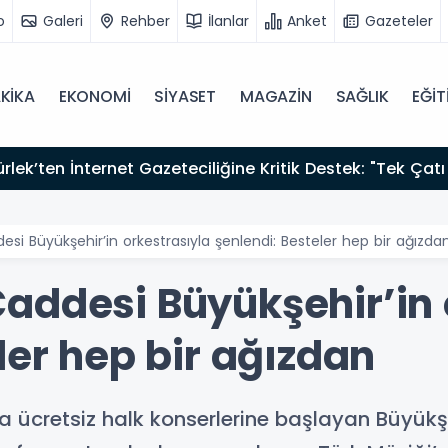
o
Galeri
Rehber
İlanlar
Anket
Gazeteler
KİKA
EKONOMİ
SİYASET
MAGAZİN
SAĞLIK
EĞİT
zırız"
si Büyükşehir’in orkestrasıyla şenlendi: Besteler hep bir ağızda
addesi Büyükşehir’in 
ler hep bir ağızdan
ücretsiz halk konserlerine başlayan Büyükşeh