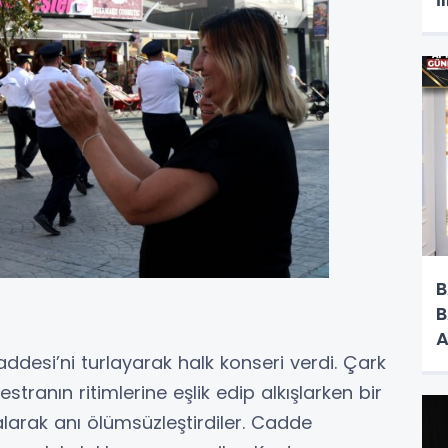
H
B
B
A
ddesi’ni turlayarak halk konseri verdi. Çark
O
tranın ritimlerine eşlik edip alkışlarken bir
larak anı ölümsüzleştirdiler. Cadde