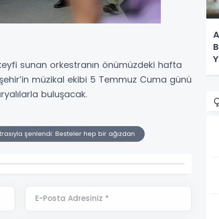
A
B
Y
keyfi sunan orkestranın önümüzdeki hafta
K
kşehir’in müzikal ekibi 5 Temmuz Cuma günü
ryalılarla buluşacak.
Ç
asıyla şenlendi: Besteler hep bir ağızdan
E-Posta Adresiniz *