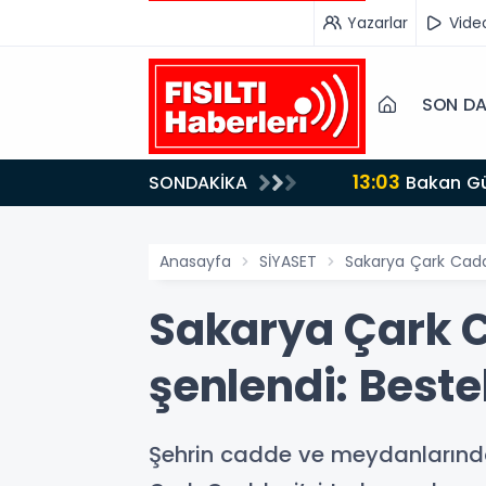
Yazarlar
Vide
SON DA
13:03
SONDAKİKA
Bakan Gürlek’ten İnternet Gazeteciliğine Kritik Destek: "Tek Çatı Altında Toplanmalıyız, Yasal
Düzenlemeye Ha
Anasayfa
SİYASET
Sakarya Çark Cadde
Sakarya Çark C
şenlendi: Beste
Şehrin cadde ve meydanlarında 