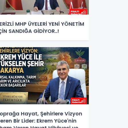
ERİZLİ MHP ÜYELERİ YENİ YÖNETİM
ÇİN SANDIĞA GİDİYOR..!
oprağa Hayat, Şehirlere Vizyon
eren Bir Lider: Ekrem Yüce'nin
lham Veren Hayat Hikâyesi ve