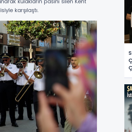
narak kulakların pasını silen Kent
iyle karşılaştı.
S
Ç
Ç
O
Y