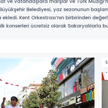
naf ve vatandaşlara marşlar ve Türk Müziği’n
Büyükşehir Belediyesi, yaz sezonunun başlama
ekledi. Kent Orkestrası’nın birbirinden değerl
 konserleri ücretsiz olarak Sakaryalılarla b
S