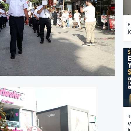
F
İ
T
V
İ