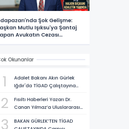
dapazarı'nda Şok Gelişme:
aşkan Mutlu Işıksu'ya Şantaj
apan Avukatın Cezası
esinleşti!
ok Okunanlar
1
Adalet Bakanı Akın Gürlek
Iğdır'da TİGAD Çalıştayına
Katıldı: Terörsüz Türkiye ve
2
Fısıltı Haberleri Yazarı Dr.
Sosyal Medya Düzenlemesi
Canan Yılmaz’a Uluslararası
Mesajı
Alanda Büyük Onur: “Dr. A.P.J.
3
BAKAN GÜRLEK’TEN TİGAD
Abdul Kalam İlham Ödülü
ÇALIŞTAYINDA Çarpıcı