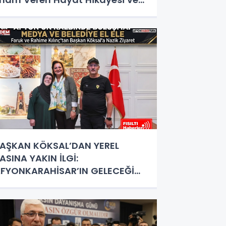
izmet Destanı
AŞKAN KÖKSAL’DAN YEREL
ASINA YAKIN İLGİ:
FYONKARAHİSAR’IN GELECEĞİ
RTAK AKILLA ŞEKİLLENİYOR