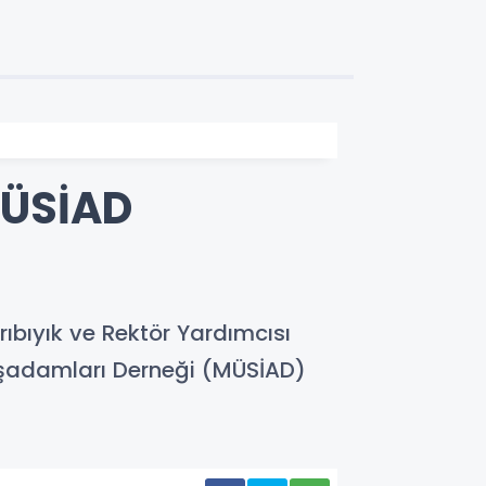
MÜSİAD
ıbıyık ve Rektör Yardımcısı
 İşadamları Derneği (MÜSİAD)