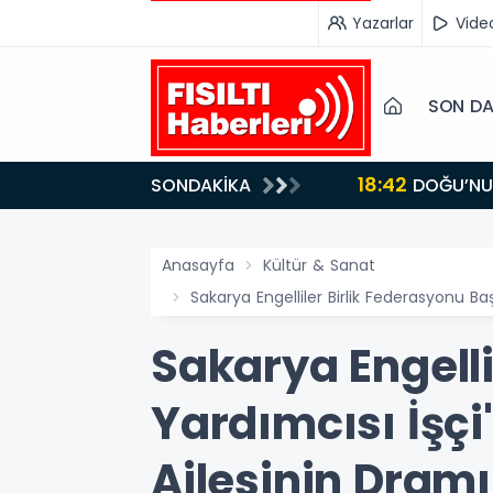
Yazarlar
Vide
SON DA
18:42
SONDAKİKA
DOĞU’NUN SAKLI CENNETİ IĞDIR, GASTRONOMİSİYLE GÖZ DOLDURUYOR: KAFKAS VE ANADOLU
KÜLTÜRÜNÜN B
Anasayfa
Kültür & Sanat
Sakarya Engelliler Birlik Federasyonu B
Sakarya Engelli
Yardımcısı İşç
Ailesinin Dramı