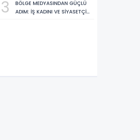
3
BÖLGE MEDYASINDAN GÜÇLÜ
Cennetleri Keşfedilmeyi
ADIM: İŞ KADINI VE SİYASETÇİ
Bekliyor
YASEMİN ÇOPUR TAŞ,
TÜMORSİAD KADIN KOLLARINDA!