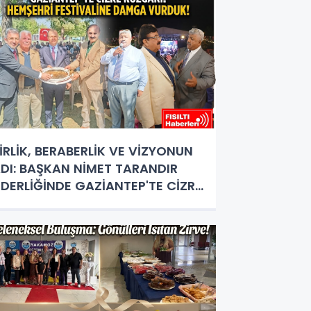
İRLİK, BERABERLİK VE VİZYONUN
DI: BAŞKAN NİMET TARANDIR
İDERLİĞİNDE GAZİANTEP'TE CİZRE
ÜZGARI ESTİ!