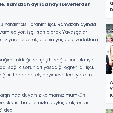
G
ile, Ramazan ayında hayırseverlerden
D
A
N
onu Yardımcısı İbrahim İşçi, Ramazan ayında
am ediyor. İşçi, son olarak Yavaşçalar
i ziyaret ederek, ailenin yaşadığı zorluklara
ğımlı olduğu ve çeşitli sağlık sorunlarıyla
di sağlık sorunları yaşadığı öğrenildi. İşçi,
ığını ifade ederek, hayırseverlere yardım
A
Y
K
ar karşısında duyarsız kalmamız mümkün
Ç
bereketini bu ailemizle paylaşarak, onların
" dedi.