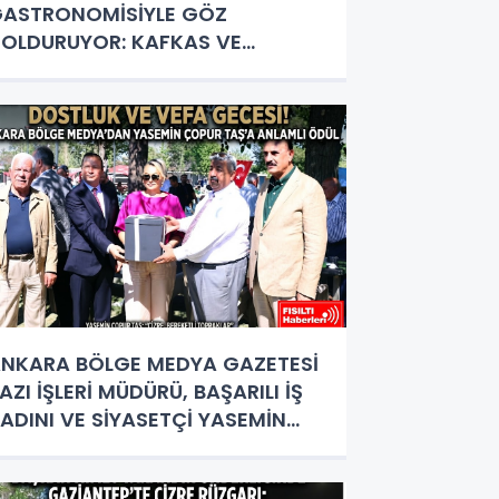
ASTRONOMİSİYLE GÖZ
OLDURUYOR: KAFKAS VE
NADOLU KÜLTÜRÜNÜN BULUŞMA
OKTASI
NKARA BÖLGE MEDYA GAZETESİ
AZI İŞLERİ MÜDÜRÜ, BAŞARILI İŞ
ADINI VE SİYASETÇİ YASEMİN
OPUR TAŞ’A ANLAMLI PLAKET!