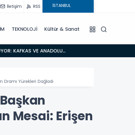
İletişim
RSS
İM
TEKNOLOJİ
Kültür & Sanat
18:26
Fısıltı Haberleri Iğdır Tanıtımları Devam Ediyor: Türkiye’nin Doğu Kapısı Iğdır’ın Saklı Cennetleri
Keşfedilmeyi
in Dramı Yürekleri Dağladı
u Başkan
n Mesai: Erişen