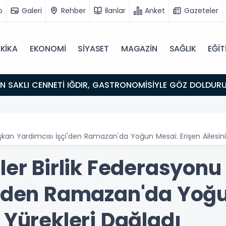
o
Galeri
Rehber
İlanlar
Anket
Gazeteler
KİKA
EKONOMİ
SİYASET
MAGAZİN
SAĞLIK
EĞİT
ULUŞMA NOKTASI
aşkan Yardımcısı İşçi'den Ramazan'da Yoğun Mesai: Erişen Ailesin
ler Birlik Federasyon
i'den Ramazan'da Yoğu
 Yürekleri Dağladı