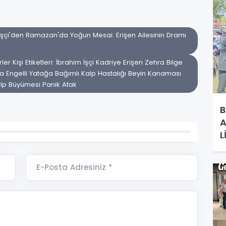
İşçi'den Ramazan'da Yoğun Mesai: Erişen Ailesinin Dramı
Kişi Etiketleri: İbrahim İşçi Kadriye Erişen Zehra Bilge
a Engelli Yatağa Bağımlı Kalp Hastalığı Beyin Kanaması
alp Büyümesi Panik Atak
B
A
L
R
E-Posta Adresiniz *