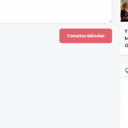
Y
M
G
Ç