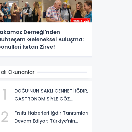
akamoz Derneği’nden
uhteşem Geleneksel Buluşma:
önülleri Isıtan Zirve!
ok Okunanlar
1
DOĞU’NUN SAKLI CENNETİ IĞDIR,
GASTRONOMİSİYLE GÖZ
DOLDURUYOR: KAFKAS VE
2
Fısıltı Haberleri Iğdır Tanıtımları
ANADOLU KÜLTÜRÜNÜN
Devam Ediyor: Türkiye’nin
BULUŞMA NOKTASI
Doğu Kapısı Iğdır’ın Saklı