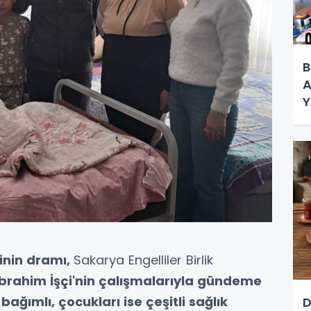
B
A
Y
K
inin dramı,
Sakarya Engelliler Birlik
brahim İşçi'nin çalışmalarıyla gündeme
ğımlı, çocukları ise çeşitli sağlık
D