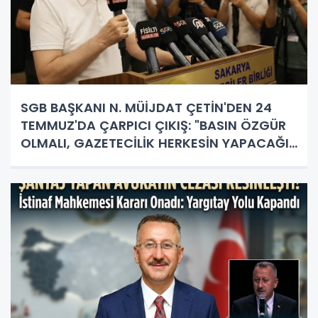
SGB BAŞKANI N. MÜİJDAT ÇETİN'DEN 24
TEMMUZ'DA ÇARPICI ÇIKIŞ: "BASIN ÖZGÜR
OLMALI, GAZETECİLİK HERKESİN YAPACAĞI
İŞ DEĞİL!"