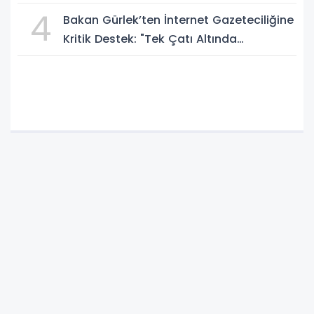
A.P.J. Abdul Kalam İlham Ödülü 2026”
4
Bakan Gürlek’ten İnternet Gazeteciliğine
Kritik Destek: "Tek Çatı Altında
Toplanmalıyız, Yasal Düzenlemeye
Hazırız"