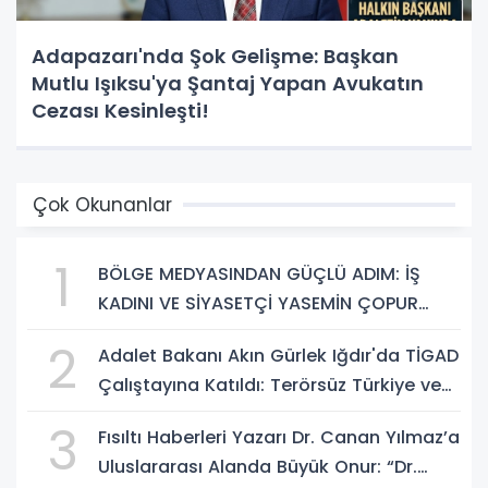
Adapazarı'nda Şok Gelişme: Başkan
Mutlu Işıksu'ya Şantaj Yapan Avukatın
Cezası Kesinleşti!
Çok Okunanlar
1
BÖLGE MEDYASINDAN GÜÇLÜ ADIM: İŞ
KADINI VE SİYASETÇİ YASEMİN ÇOPUR
TAŞ, TÜMORSİAD KADIN KOLLARINDA!
2
Adalet Bakanı Akın Gürlek Iğdır'da TİGAD
Çalıştayına Katıldı: Terörsüz Türkiye ve
Sosyal Medya Düzenlemesi Mesajı
3
Fısıltı Haberleri Yazarı Dr. Canan Yılmaz’a
Uluslararası Alanda Büyük Onur: “Dr.