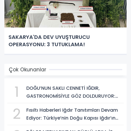
SAKARYA'DA DEV UYUŞTURUCU
OPERASYONU: 3 TUTUKLAMA!
Çok Okunanlar
1
DOĞU’NUN SAKLI CENNETİ IĞDIR,
GASTRONOMİSİYLE GÖZ DOLDURUYOR:
KAFKAS VE ANADOLU KÜLTÜRÜNÜN
2
Fısıltı Haberleri Iğdır Tanıtımları Devam
BULUŞMA NOKTASI
Ediyor: Türkiye’nin Doğu Kapısı Iğdır’ın
Saklı Cennetleri Keşfedilmeyi Bekliyor