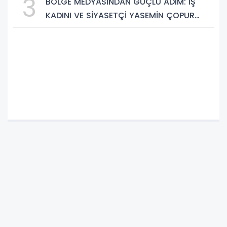
3
BÖLGE MEDYASINDAN GÜÇLÜ ADIM: İŞ
KADINI VE SİYASETÇİ YASEMİN ÇOPUR
TAŞ, TÜMORSİAD KADIN KOLLARINDA!