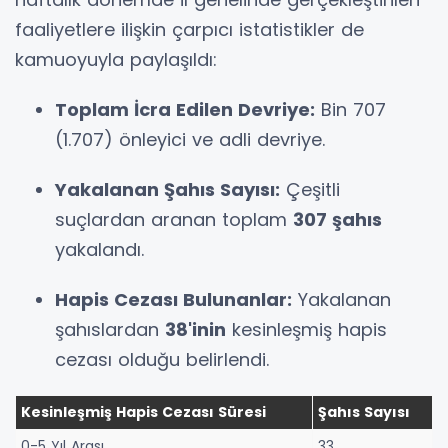
faaliyetlere ilişkin çarpıcı istatistikler de
kamuoyuyla paylaşıldı:
Toplam İcra Edilen Devriye:
Bin 707
(1.707) önleyici ve adli devriye.
Yakalanan Şahıs Sayısı:
Çeşitli
suçlardan aranan toplam
307 şahıs
yakalandı.
Hapis Cezası Bulunanlar:
Yakalanan
şahıslardan
38'inin
kesinleşmiş hapis
cezası olduğu belirlendi.
Kesinleşmiş Hapis Cezası Süresi
Şahıs Sayısı
0-5 Yıl Arası
33