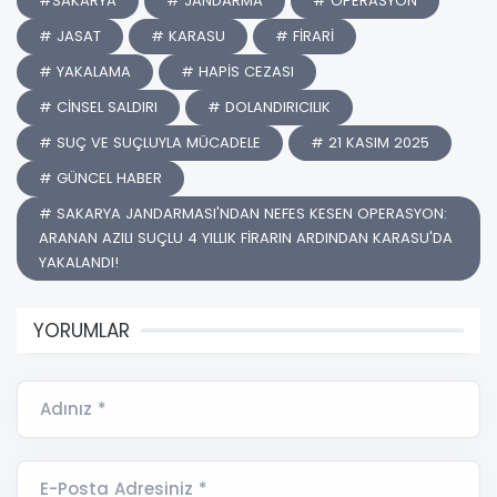
#SAKARYA
# JANDARMA
# OPERASYON
# JASAT
# KARASU
# FİRARİ
# YAKALAMA
# HAPİS CEZASI
# CİNSEL SALDIRI
# DOLANDIRICILIK
# SUÇ VE SUÇLUYLA MÜCADELE
# 21 KASIM 2025
# GÜNCEL HABER
# SAKARYA JANDARMASI'NDAN NEFES KESEN OPERASYON:
ARANAN AZILI SUÇLU 4 YILLIK FİRARIN ARDINDAN KARASU'DA
YAKALANDI!
YORUMLAR
Adınız *
E-Posta Adresiniz *