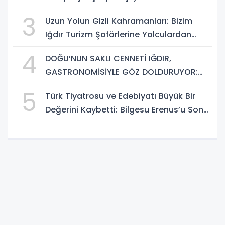
3
Uzun Yolun Gizli Kahramanları: Bizim
Iğdır Turizm Şoförlerine Yolculardan
Büyük Teşekkür!
4
DOĞU’NUN SAKLI CENNETİ IĞDIR,
GASTRONOMİSİYLE GÖZ DOLDURUYOR:
KAFKAS VE ANADOLU KÜLTÜRÜNÜN
5
Türk Tiyatrosu ve Edebiyatı Büyük Bir
BULUŞMA NOKTASI
Değerini Kaybetti: Bilgesu Erenus’u Son
Yolculuğuna Uğurluyoruz