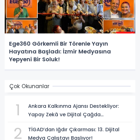
Ege360 Görkemli Bir Törenle Yayın
Hayatına Başladı: İzmir Medyasına
Yepyeni Bir Soluk!
Çok Okunanlar
1
Ankara Kalkınma Ajansı Destekliyor:
Yapay Zekâ ve Dijital Çağda
Dezenformasyonla Mücadele Kapasite
2
TİGAD’dan Iğdır Çıkarması: 13. Dijital
Geliştirme Eğitimi Başlıyor!
Medya Çalıştayı Başlıyor!