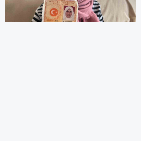
Alanya'nın bereketli topraklarından, Yörük
geleneğinin de bir temsilcisi olan Fatma Nine,
her bahar hayvanlarıyla birlikte yaylaya çıkma
alışkanlığını uzun yıllar sürdürmüş. Şimdi ise
günlerini dönüşümlü olarak iki kızının evinde
geçiriyor. Yürümekte zaman zaman güçlük
çekse de, hafızası ve bilinci yerinde, hayatla