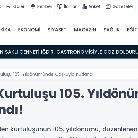
o
Galeri
Rehber
İlanlar
Anket
Gazeteler
KİKA
EKONOMİ
SİYASET
MAGAZİN
SAĞLIK
EĞİT
ULUŞMA NOKTASI
tuluşu 105. Yıldönümünde Coşkuyla Kutlandı!
Kurtuluşu 105. Yıldö
ndı!
n kurtuluşunun 105. yıldönümü, düzenlenen et