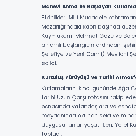
Manevi Anma ile Başlayan Kutlama
Etkinlikler, Millî Mücadele kahram
Mezarlığı’ndaki kabri başında düz
Kaymakamı Mehmet Göze ve Belediy
anlamlı başlangıcın ardından, şehi
Şerefiye ve Yeni Camii) Mevlid-i Şe
edildi.
Kurtuluş Yürüyüşü ve Tarihi Atmosf
Kutlamaların ikinci gününde Ağa C
tarihi Uzun Çarşı rotasını takip e
esnasında vatandaşlara ve esnafa k
meydanında okunan selâ ve minarey
duygusal anlar yaşatırken, Yerel K
topladı.