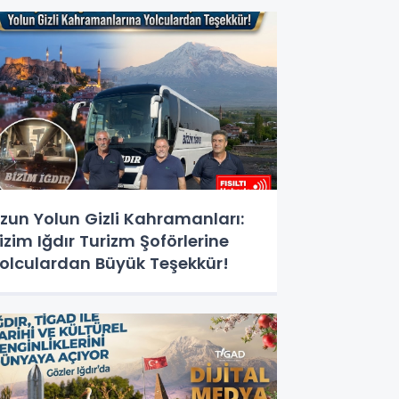
ğitimi Başlıyor!
zun Yolun Gizli Kahramanları:
izim Iğdır Turizm Şoförlerine
olculardan Büyük Teşekkür!