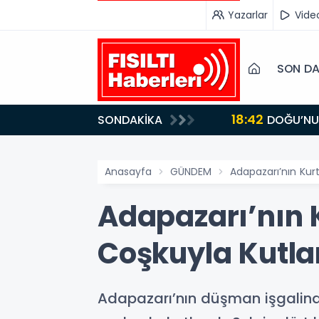
Yazarlar
Vide
SON DA
18:42
SONDAKİKA
DOĞU’NUN SAKLI CENNETİ IĞDIR, GASTRONOMİSİYLE GÖZ DOLDURUYOR: KAFKAS VE ANADOLU
KÜLTÜRÜNÜN B
Anasayfa
GÜNDEM
Adapazarı’nın Kur
Adapazarı’nın 
Coşkuyla Kutla
Adapazarı’nın düşman işgalinde