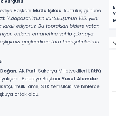
lik Vurgusu
E
elediye Başkanı
Mutlu Işıksu
, kurtuluş gününe
Y
ti:
"Adapazarı’mızın kurtuluşunun 105. yılını
M
 idrak ediyoruz. Bu toprakları bizlere vatan
anıyor, onların emanetine sahip çıkmaya
deşliğimizi güçlendiren tüm hemşehrilerime
Ç
dı
 Doğan
, AK Parti Sakarya Milletvekilleri
Lütfü
Büyükşehir Belediye Başkanı
Yusuf Alemdar
etçi, mülki amir, STK temsilcisi ve binlerce
şkuya ortak oldu.