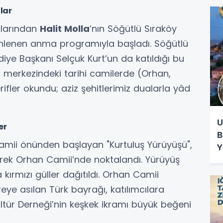
E
lar
anlarından
Halit Molla
’nın Söğütlü Sıraköy
enlenen anma programıyla başladı. Söğütlü
e Başkanı Selçuk Kurt’un da katıldığı bu
r merkezindeki tarihi camilerde (Orhan,
rifler okundu; aziz şehitlerimiz dualarla yâd
U
er
B
amii önünden başlayan "Kurtuluş Yürüyüşü",
Y
derek Orhan Camii’nde noktalandı. Yürüyüş
ırmızı güller dağıtıldı. Orhan Camii
e asılan Türk bayrağı, katılımcılara
ültür Derneği’nin keşkek ikramı büyük beğeni