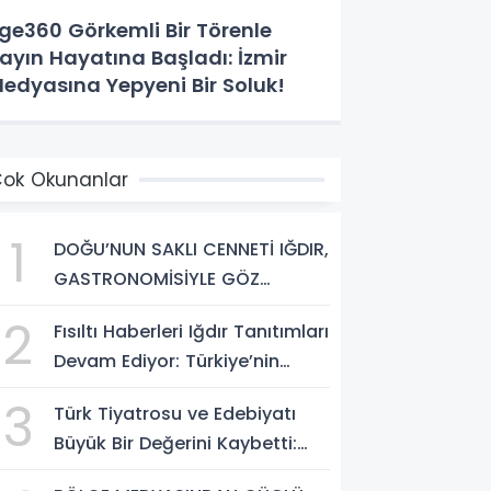
ge360 Görkemli Bir Törenle
ayın Hayatına Başladı: İzmir
edyasına Yepyeni Bir Soluk!
ok Okunanlar
1
DOĞU’NUN SAKLI CENNETİ IĞDIR,
GASTRONOMİSİYLE GÖZ
DOLDURUYOR: KAFKAS VE
2
Fısıltı Haberleri Iğdır Tanıtımları
ANADOLU KÜLTÜRÜNÜN
Devam Ediyor: Türkiye’nin
BULUŞMA NOKTASI
Doğu Kapısı Iğdır’ın Saklı
3
Türk Tiyatrosu ve Edebiyatı
Cennetleri Keşfedilmeyi
Büyük Bir Değerini Kaybetti:
Bekliyor
Bilgesu Erenus’u Son