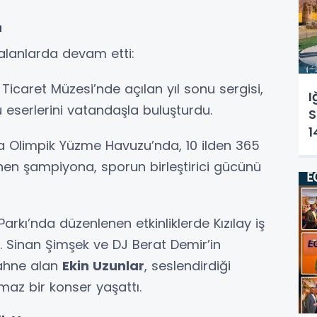
ı
ı alanlarda devam etti:
icaret Müzesi’nde açılan yıl sonu sergisi,
I
u eserlerini vatandaşla buluşturdu.
S
1
 Olimpik Yüzme Havuzu’nda, 10 ilden 365
Ç
nen şampiyona, sporun birleştirici gücünü
K
arkı’nda düzenlenen etkinliklerde Kızılay iş
dı. Sinan Şimşek ve DJ Berat Demir’in
sahne alan
Ekin Uzunlar
, seslendirdiği
lmaz bir konser yaşattı.