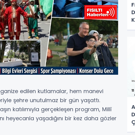
F
D
K
K
rganize edilen kutlamalar, hem manevi
eriyle şehre unutulmaz bir gün yaşattı.
A
aşın katılımıyla gerçekleşen program, Millî
D
nı heyecanla yaşadığını bir kez daha gözler
Ç
M