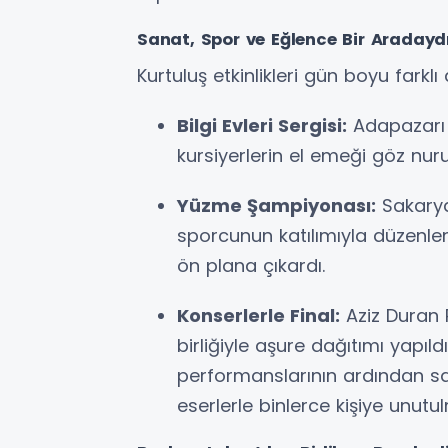
Sanat, Spor ve Eğlence Bir Aradayd
Kurtuluş etkinlikleri gün boyu farkl
Bilgi Evleri Sergisi:
Adapazarı T
kursiyerlerin el emeği göz nur
Yüzme Şampiyonası:
Sakarya
sporcunun katılımıyla düzenle
ön plana çıkardı.
Konserlerle Final:
Aziz Duran P
birliğiyle aşure dağıtımı yapıl
performanslarının ardından 
eserlerle binlerce kişiye unutu