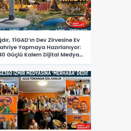
ğdır, TİGAD’ın Dev Zirvesine Ev
ahriye Yapmaya Hazırlanıyor:
40 Güçlü Kalem Dijital Medya
alıştayı İçin Doğu'nun
apısında!